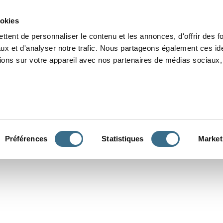
Grammaire
Orthographe
Dictée
Lecture
Vocabulaire
Divers
Par
ookies
ttent de personnaliser le contenu et les annonces, d'offrir des f
ux et d'analyser notre trafic. Nous partageons également ces ide
tions sur votre appareil avec nos partenaires de médias sociaux, 
CONJUGUER
Préférences
Statistiques
Market