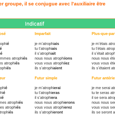
r groupe, il se conjugue avec l'auxiliaire être
Indicatif
osé
Imparfait
Plus-que-parf
rophi
é
je m'atrophi
ais
je m'étais atr
é
tu t'atrophi
ais
tu t'étais atrop
i
é
il s'atrophi
ait
il s'était atroph
ommes atrophi
és
nous nous atrophi
ions
nous nous éti
s atrophi
és
vous vous atrophi
iez
vous vous éti
rophi
és
ils s'atrophi
aient
ils s'étaient a
eur
Futur simple
Futur antérie
ophi
é
je m'atrophi
erai
je me serai at
phi
é
tu t'atrophi
eras
tu te seras at
hi
é
il s'atrophi
era
il se sera atro
mes atrophi
és
nous nous atrophi
erons
nous nous ser
es atrophi
és
vous vous atrophi
erez
vous vous ser
trophi
és
ils s'atrophi
eront
ils se seront a