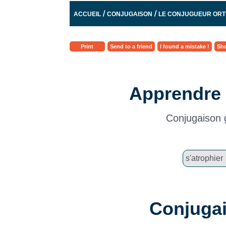
/
/
ACCUEIL
CONJUGAISON
LE CONJUGUEUR OR
Print
Send to a friend
I found a mistake !
Sho
Apprendre 
Conjugaison g
Conjugai