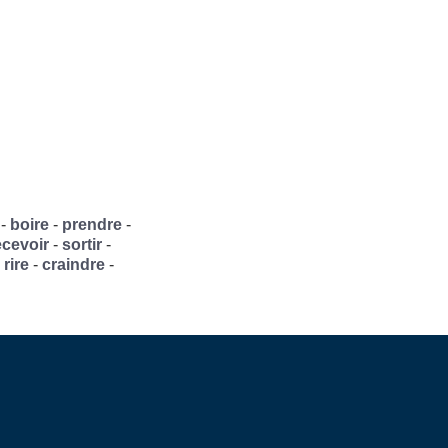
-
boire
-
prendre
-
ecevoir
-
sortir
-
-
rire
-
craindre
-