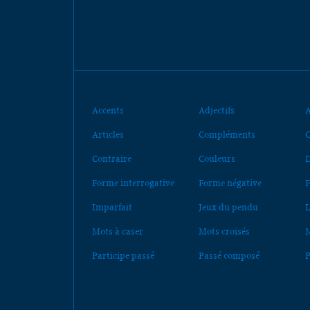
Accents
Adjectifs
A
Articles
Compléments
C
Contraire
Couleurs
D
Forme interrogative
Forme négative
F
Imparfait
Jeux du pendu
L
Mots à caser
Mots croisés
M
Participe passé
Passé composé
P