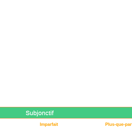
Subjonctif
Imparfait
Plus-que-parf