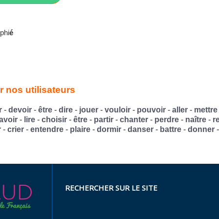
ophi
é
 nos utilisateurs
r
-
devoir
-
être
-
dire
-
jouer
-
vouloir
-
pouvoir
-
aller
-
mettre
avoir
-
lire
-
choisir
-
être
-
partir
-
chanter
-
perdre
-
naître
-
r
r
-
crier
-
entendre
-
plaire
-
dormir
-
danser
-
battre
-
donner
RECHERCHER SUR LE SITE