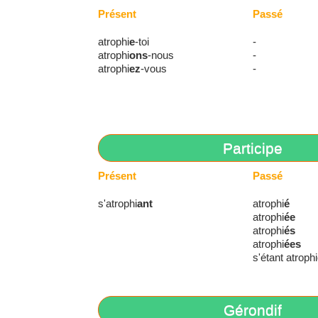
Présent
Passé
atrophi
e
-toi
-
atrophi
ons
-nous
-
atrophi
ez
-vous
-
Participe
Présent
Passé
s'atrophi
ant
atrophi
é
atrophi
ée
atrophi
és
atrophi
ées
s'étant atrophi
Gérondif