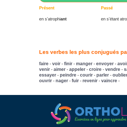
Présent
Passé
en s'atrophi
ant
en s'étant atr
Les verbes les plus conjugués par
faire
-
voir
-
finir
-
manger
-
envoyer
-
avoi
venir
-
aimer
-
appeler
-
croire
-
vendre
-
s
essayer
-
peindre
-
courir
-
parler
-
oublie
ouvrir
-
nager
-
fuir
-
revenir
-
vaincre
-