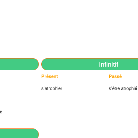
Infinitif
Présent
Passé
s'atrophier
s'être atrophi
é
é