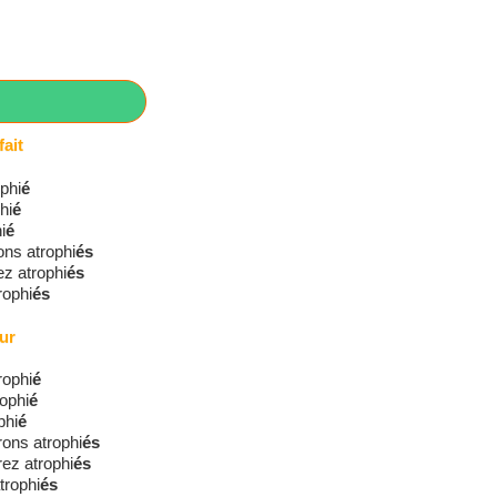
ait
ophi
é
hi
é
i
é
ons atrophi
és
ez atrophi
és
trophi
és
ur
rophi
é
rophi
é
phi
é
ons atrophi
és
ez atrophi
és
trophi
és