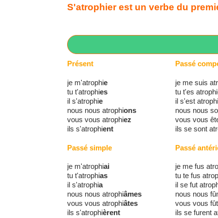
S'atrophier est un verbe du premie
Présent
Passé comp
je m'atrophi
e
je me suis at
tu t'atrophi
es
tu t'es atrophi
il s'atrophi
e
il s'est atroph
nous nous atrophi
ons
nous nous s
vous vous atrophi
ez
vous vous ête
ils s'atrophi
ent
ils se sont at
Passé simple
Passé antéri
je m'atrophi
ai
je me fus atr
tu t'atrophi
as
tu te fus atro
il s'atrophi
a
il se fut atrop
nous nous atrophi
âmes
nous nous fû
vous vous atrophi
âtes
vous vous fût
ils s'atrophi
èrent
ils se furent a