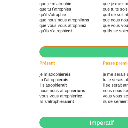
que je m'atrophi
e
que je me soi
que tu t'atrophi
es
que tu te sois
qu'il s'atrophi
e
qu'il se soit a
que nous nous atrophi
ions
que nous nou
que vous vous atrophi
iez
que vous vou
qu'ils s'atrophi
ent
qu'ils se soie
Présent
Passé premi
je m'atrophi
erais
je me serais 
tu t'atrophi
erais
tu te serais a
il s'atrophi
erait
il se serait at
nous nous atrophi
erions
nous nous ser
vous vous atrophi
eriez
vous vous ser
ils s'atrophi
eraient
ils se seraien
Imperatif