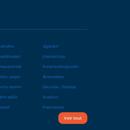
dverbes
Alphabet
onditionnel
Conjonctions
émonstratif
Forme active/passive
utur simple
Homonymes
ettre muette
Masculin - Féminin
ots mêlés
Nombres
luriel
Ponctuation
Voir tout