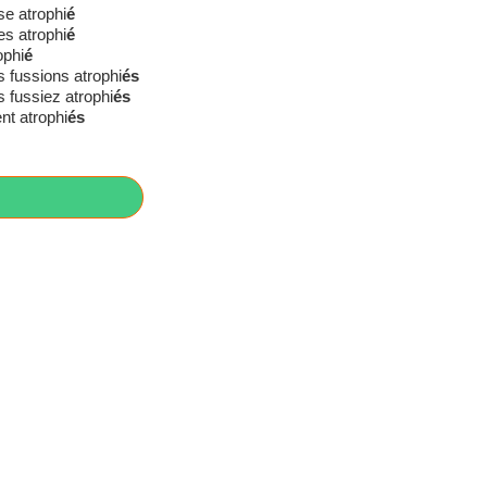
se atrophi
é
es atrophi
é
ophi
é
 fussions atrophi
és
 fussiez atrophi
és
ent atrophi
és