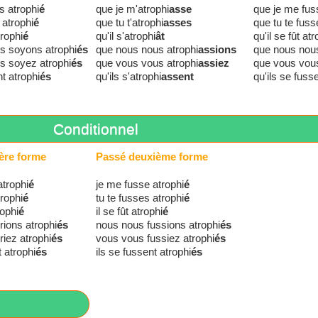
s atrophi
é
que je m'atrophi
asse
que je me fus
 atrophi
é
que tu t'atrophi
asses
que tu te fuss
trophi
é
qu'il s'atrophi
ât
qu'il se fût atr
s soyons atrophi
és
que nous nous atrophi
assions
que nous nous
s soyez atrophi
és
que vous vous atrophi
assiez
que vous vous
nt atrophi
és
qu'ils s'atrophi
assent
qu'ils se fuss
Conditionnel
ère forme
Passé deuxième forme
atrophi
é
je me fusse atrophi
é
trophi
é
tu te fusses atrophi
é
rophi
é
il se fût atrophi
é
ions atrophi
és
nous nous fussions atrophi
és
iez atrophi
és
vous vous fussiez atrophi
és
t atrophi
és
ils se fussent atrophi
és