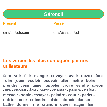
Gérondif
Présent
Passé
en s'enfou
issant
en s'étant enfou
i
Les verbes les plus conjugués par nos
utilisateurs
faire
-
voir
-
finir
-
manger
-
envoyer
-
avoir
-
devoir
-
être
-
dire
-
jouer
-
vouloir
-
pouvoir
-
aller
-
mettre
-
boire
-
prendre
-
venir
-
aimer
-
appeler
-
croire
-
vendre
-
savoir
-
lire
-
choisir
-
être
-
partir
-
chanter
-
perdre
-
naître
-
recevoir
-
sortir
-
essayer
-
peindre
-
courir
-
parler
-
oublier
-
crier
-
entendre
-
plaire
-
dormir
-
danser
-
battre
-
donner
-
rire
-
craindre
-
ouvrir
-
nager
-
fuir
-