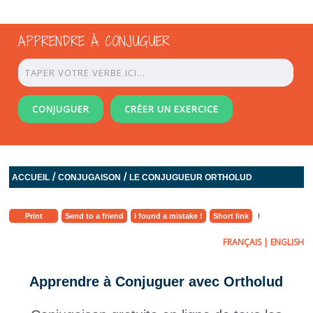
APPRENDRE À CONJUGUER
CONJUGUER
CRÉER UN EXERCICE
/
/
ACCUEIL
CONJUGAISON
LE CONJUGUEUR ORTHOLUD
Print
Send to a friend
I found a mistake !
Short link
FRANÇAIS
|
ENGLISH
Apprendre à Conjuguer avec Ortholud