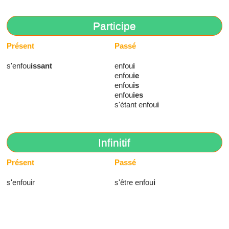
Participe
Présent
Passé
s'enfou
issant
enfou
i
enfou
ie
enfou
is
enfou
ies
s'étant enfou
i
Infinitif
Présent
Passé
s'enfouir
s'être enfou
i