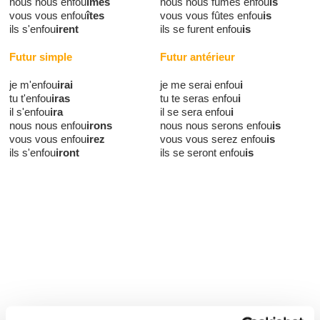
nous nous enfou
îmes
nous nous fûmes enfou
is
vous vous enfou
îtes
vous vous fûtes enfou
is
ils s'enfou
irent
ils se furent enfou
is
Futur simple
Futur antérieur
je m'enfou
irai
je me serai enfou
i
tu t'enfou
iras
tu te seras enfou
i
il s'enfou
ira
il se sera enfou
i
nous nous enfou
irons
nous nous serons enfou
is
vous vous enfou
irez
vous vous serez enfou
is
ils s'enfou
iront
ils se seront enfou
is