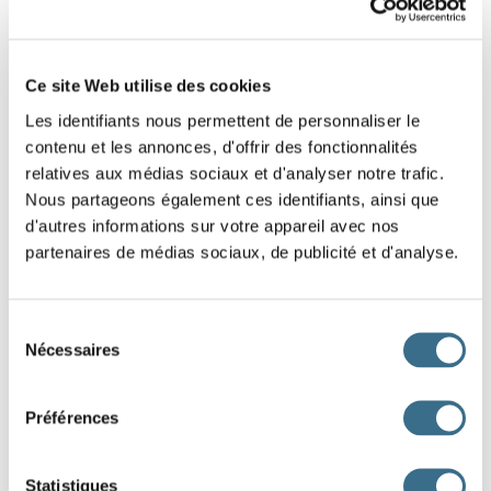
Ce site Web utilise des cookies
Les identifiants nous permettent de personnaliser le
contenu et les annonces, d'offrir des fonctionnalités
relatives aux médias sociaux et d'analyser notre trafic.
Nous partageons également ces identifiants, ainsi que
d'autres informations sur votre appareil avec nos
partenaires de médias sociaux, de publicité et d'analyse.
Sélection
Nécessaires
du
Subjonctif
consentement
Présent
Passé
Préférences
que je m'enfou
isse
que je me sois enfou
i
que tu t'enfou
isses
que tu te sois enfou
i
Statistiques
qu'il s'enfou
isse
qu'il se soit enfou
i