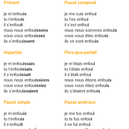
Présent
Passé composé
je m'enfou
is
je me suis enfou
i
tu t'enfou
is
tu t'es enfou
i
il s'enfou
it
il s'est enfou
i
nous nous enfou
issons
nous nous sommes enfou
is
vous vous enfou
issez
vous vous êtes enfou
is
ils s'enfou
issent
ils se sont enfou
is
Imparfait
Plus-que-parfait
je m'enfou
issais
je m'étais enfou
i
tu t'enfou
issais
tu t'étais enfou
i
il s'enfou
issait
il s'était enfou
i
nous nous enfou
issions
nous nous étions enfou
is
vous vous enfou
issiez
vous vous étiez enfou
is
ils s'enfou
issaient
ils s'étaient enfou
is
Passé simple
Passé antérieur
je m'enfou
is
je me fus enfou
i
tu t'enfou
is
tu te fus enfou
i
il s'enfou
it
il se fut enfou
i