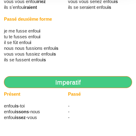
vous vous enfou
iriez
vous vous seriez enfou
is
ils s'enfou
iraient
ils se seraient enfou
is
Passé deuxième forme
je me fusse enfou
i
tu te fusses enfou
i
il se fût enfou
i
nous nous fussions enfou
is
vous vous fussiez enfou
is
ils se fussent enfou
is
Imperatif
Présent
Passé
enfou
is
-toi
-
enfou
issons
-nous
-
enfou
issez
-vous
-