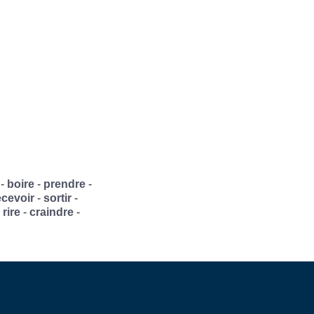
-
boire
-
prendre
-
ecevoir
-
sortir
-
-
rire
-
craindre
-