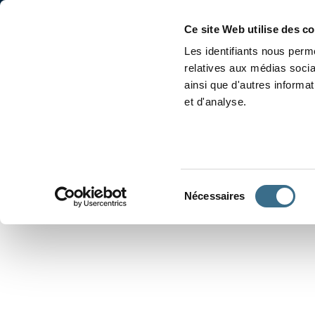
Accueil
Conjugaison
Ce site Web utilise des c
Les identifiants nous perme
relatives aux médias socia
ainsi que d'autres informa
et d'analyse.
APPRENDRE À CONJUGUER
Sélection
Nécessaires
du
consentement