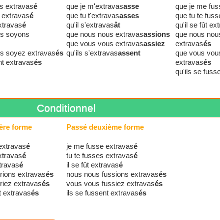
is extravas
é
que je m'extravas
asse
que je me fus
s extravas
é
que tu t'extravas
asses
que tu te fus
extravas
é
qu'il s'extravas
ât
qu'il se fût ex
us soyons
que nous nous extravas
assions
que nous nou
que vous vous extravas
assiez
extravas
és
s soyez extravas
és
qu'ils s'extravas
assent
que vous vous
nt extravas
és
extravas
és
qu'ils se fuss
Conditionnel
ère forme
Passé deuxième forme
extravas
é
je me fusse extravas
é
extravas
é
tu te fusses extravas
é
xtravas
é
il se fût extravas
é
rions extravas
és
nous nous fussions extravas
és
riez extravas
és
vous vous fussiez extravas
és
nt extravas
és
ils se fussent extravas
és