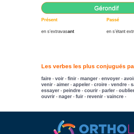
Gérondif
Présent
Passé
en s'extravas
ant
en s'étant ext
Les verbes les plus conjugués par
faire
-
voir
-
finir
-
manger
-
envoyer
-
avoi
venir
-
aimer
-
appeler
-
croire
-
vendre
-
s
essayer
-
peindre
-
courir
-
parler
-
oublie
ouvrir
-
nager
-
fuir
-
revenir
-
vaincre
-