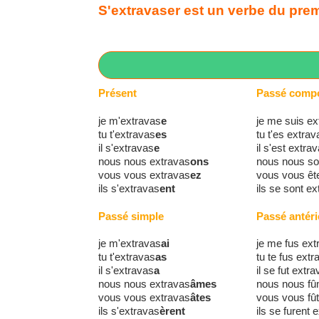
S'extravaser est un verbe du premi
Présent
Passé comp
je m'extravas
e
je me suis ex
tu t'extravas
es
tu t'es extrav
il s'extravas
e
il s'est extra
nous nous extravas
ons
nous nous s
vous vous extravas
ez
vous vous êt
ils s'extravas
ent
ils se sont e
Passé simple
Passé antéri
je m'extravas
ai
je me fus ext
tu t'extravas
as
tu te fus extr
il s'extravas
a
il se fut extr
nous nous extravas
âmes
nous nous fû
vous vous extravas
âtes
vous vous fû
ils s'extravas
èrent
ils se furent 