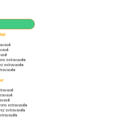
ait
ravas
é
avas
é
avas
é
ons extravas
és
ez extravas
és
xtravas
és
ur
xtravas
é
travas
é
ravas
é
rons extravas
és
rez extravas
és
extravas
és