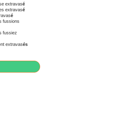
se extravas
é
ses extravas
é
travas
é
s fussions
 fussiez
ent extravas
és