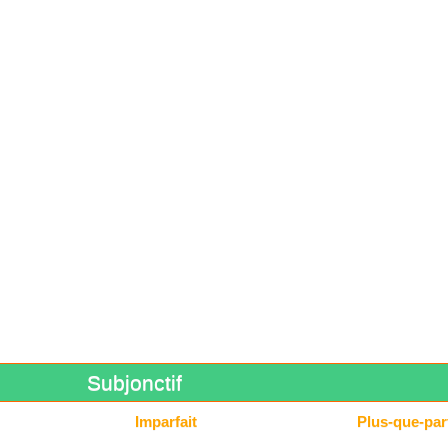
Subjonctif
Imparfait
Plus-que-parf