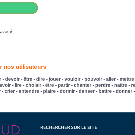
ravas
é
 nos utilisateurs
r
-
devoir
-
être
-
dire
-
jouer
-
vouloir
-
pouvoir
-
aller
-
mettre
avoir
-
lire
-
choisir
-
être
-
partir
-
chanter
-
perdre
-
naître
-
r
r
-
crier
-
entendre
-
plaire
-
dormir
-
danser
-
battre
-
donner
RECHERCHER SUR LE SITE