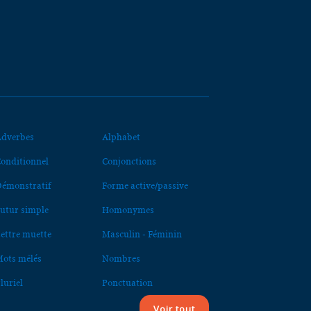
dverbes
Alphabet
onditionnel
Conjonctions
émonstratif
Forme active/passive
utur simple
Homonymes
ettre muette
Masculin - Féminin
ots mêlés
Nombres
luriel
Ponctuation
Voir tout