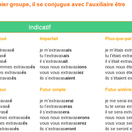
er groupe, il se conjugue avec l'auxiliaire être
Indicatif
osé
Imparfait
Plus-que-parf
travas
é
je m'extravas
ais
je m'étais ext
as
é
tu t'extravas
ais
tu t'étais extr
vas
é
il s'extravas
ait
il s'était extr
ommes extravas
és
nous nous extravas
ions
nous nous éti
es extravas
és
vous vous extravas
iez
vous vous éti
xtravas
és
ils s'extravas
aient
ils s'étaient e
eur
Futur simple
Futur antérie
ravas
é
je m'extravas
erai
je me serai e
avas
é
tu t'extravas
eras
tu te seras ex
avas
é
il s'extravas
era
il se sera ext
mes extravas
és
nous nous extravas
erons
nous nous se
tes extravas
és
vous vous extravas
erez
vous vous se
extravas
és
ils s'extravas
eront
ils se seront 