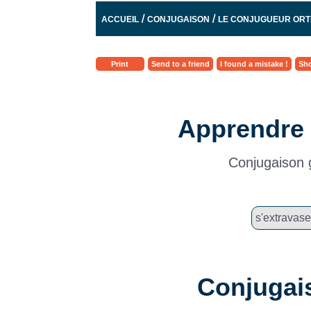
/
/
ACCUEIL
CONJUGAISON
LE CONJUGUEUR OR
Print
Send to a friend
I found a mistake !
Sho
Apprendre 
Conjugaison g
Conjugais