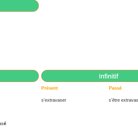
Infinitif
Présent
Passé
s'extravaser
s'être extrava
as
é