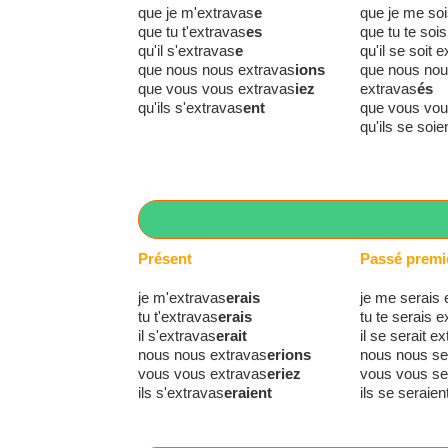
que je m'extravas
e
que je me so
que tu t'extravas
es
que tu te soi
qu'il s'extravas
e
qu'il se soit 
que nous nous extravas
ions
que nous no
que vous vous extravas
iez
extravas
és
qu'ils s'extravas
ent
que vous vou
qu'ils se soie
Présent
Passé premi
je m'extravas
erais
je me serais 
tu t'extravas
erais
tu te serais 
il s'extravas
erait
il se serait e
nous nous extravas
erions
nous nous se
vous vous extravas
eriez
vous vous se
ils s'extravas
eraient
ils se seraie