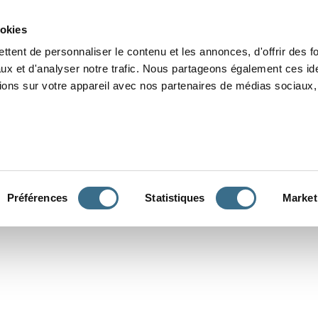
Grammaire
Orthographe
Dictée
Lecture
Vocabulaire
Divers
Par
ookies
ttent de personnaliser le contenu et les annonces, d'offrir des f
ux et d'analyser notre trafic. Nous partageons également ces ide
tions sur votre appareil avec nos partenaires de médias sociaux, 
CONJUGUER
Préférences
Statistiques
Market