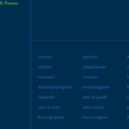
Accents
Adjectifs
A
Articles
Compléments
C
Contraire
Couleurs
D
Forme interrogative
Forme négative
F
Imparfait
Jeux du pendu
L
Mots à caser
Mots croisés
M
Participe passé
Passé composé
P