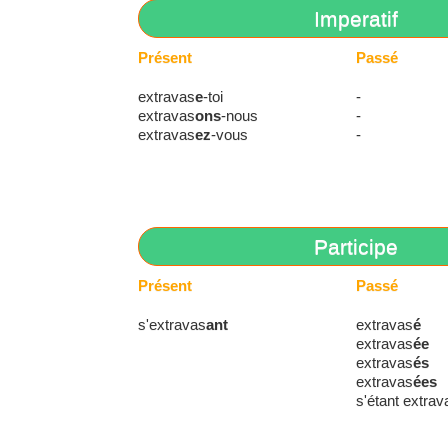
Imperatif
Présent
Passé
extravas
e
-toi
-
extravas
ons
-nous
-
extravas
ez
-vous
-
Participe
Présent
Passé
s'extravas
ant
extravas
é
extravas
ée
extravas
és
extravas
ées
s'étant extrav