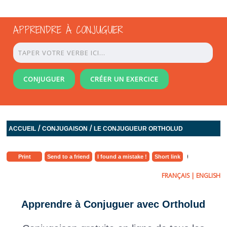
APPRENDRE À CONJUGUER
CONJUGUER
CRÉER UN EXERCICE
/
/
ACCUEIL
CONJUGAISON
LE CONJUGUEUR ORTHOLUD
Print
Send to a friend
I found a mistake !
Short link
FRANÇAIS
|
ENGLISH
Apprendre à Conjuguer avec Ortholud