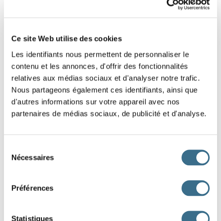
Ce site Web utilise des cookies
Les identifiants nous permettent de personnaliser le
contenu et les annonces, d'offrir des fonctionnalités
relatives aux médias sociaux et d'analyser notre trafic.
Nous partageons également ces identifiants, ainsi que
d'autres informations sur votre appareil avec nos
partenaires de médias sociaux, de publicité et d'analyse.
Sélection
Nécessaires
du
Subjonctif
consentement
Présent
Passé
Préférences
que je m'infect
e
que je me sois infect
é
que tu t'infect
es
que tu te sois infect
é
Statistiques
qu'il s'infect
e
qu'il se soit infect
é