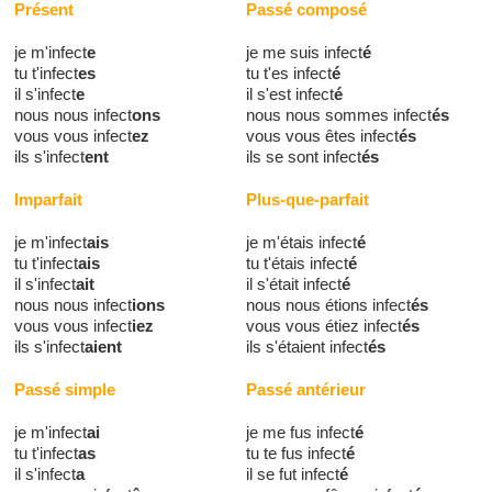
Présent
Passé composé
je m'infect
e
je me suis infect
é
tu t'infect
es
tu t'es infect
é
il s'infect
e
il s'est infect
é
nous nous infect
ons
nous nous sommes infect
és
vous vous infect
ez
vous vous êtes infect
és
ils s'infect
ent
ils se sont infect
és
Imparfait
Plus-que-parfait
je m'infect
ais
je m'étais infect
é
tu t'infect
ais
tu t'étais infect
é
il s'infect
ait
il s'était infect
é
nous nous infect
ions
nous nous étions infect
és
vous vous infect
iez
vous vous étiez infect
és
ils s'infect
aient
ils s'étaient infect
és
Passé simple
Passé antérieur
je m'infect
ai
je me fus infect
é
tu t'infect
as
tu te fus infect
é
il s'infect
a
il se fut infect
é