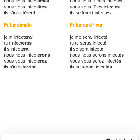
nous nous infect
âmes
nous nous fûmes infect
és
vous vous infect
âtes
vous vous fûtes infect
és
ils s'infect
èrent
ils se furent infect
és
Futur simple
Futur antérieur
je m'infect
erai
je me serai infect
é
tu t'infect
eras
tu te seras infect
é
il s'infect
era
il se sera infect
é
nous nous infect
erons
nous nous serons infect
és
vous vous infect
erez
vous vous serez infect
és
ils s'infect
eront
ils se seront infect
és