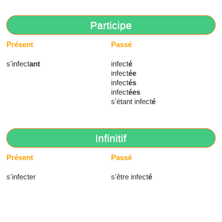
Participe
Présent
Passé
s'infect
ant
infect
é
infect
ée
infect
és
infect
ées
s'étant infect
é
Infinitif
Présent
Passé
s'infecter
s'être infect
é