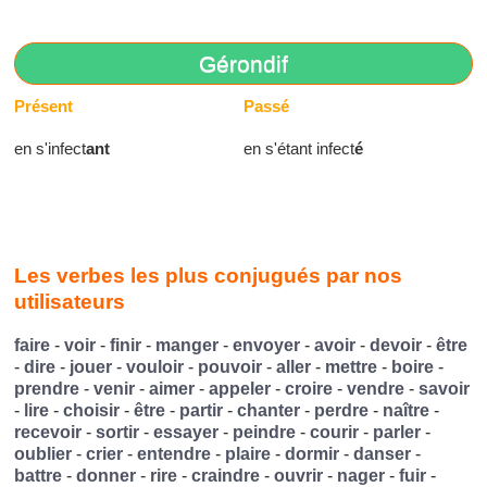
Gérondif
Présent
Passé
en s'infect
ant
en s'étant infect
é
Les verbes les plus conjugués par nos
utilisateurs
faire
-
voir
-
finir
-
manger
-
envoyer
-
avoir
-
devoir
-
être
-
dire
-
jouer
-
vouloir
-
pouvoir
-
aller
-
mettre
-
boire
-
prendre
-
venir
-
aimer
-
appeler
-
croire
-
vendre
-
savoir
-
lire
-
choisir
-
être
-
partir
-
chanter
-
perdre
-
naître
-
recevoir
-
sortir
-
essayer
-
peindre
-
courir
-
parler
-
oublier
-
crier
-
entendre
-
plaire
-
dormir
-
danser
-
battre
-
donner
-
rire
-
craindre
-
ouvrir
-
nager
-
fuir
-