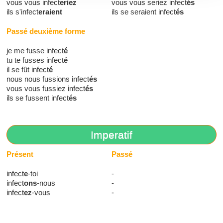
vous vous infect
eriez
vous vous seriez infect
és
ils s'infect
eraient
ils se seraient infect
és
Passé deuxième forme
je me fusse infect
é
tu te fusses infect
é
il se fût infect
é
nous nous fussions infect
és
vous vous fussiez infect
és
ils se fussent infect
és
Imperatif
Présent
Passé
infect
e
-toi
-
infect
ons
-nous
-
infect
ez
-vous
-