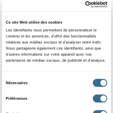
Ce site Web utilise des cookies
Les identifiants nous permettent de personnaliser le
contenu et les annonces, d'offrir des fonctionnalités
relatives aux médias sociaux et d'analyser notre trafic.
Nous partageons également ces identifiants, ainsi que
d'autres informations sur votre appareil avec nos
partenaires de médias sociaux, de publicité et d'analyse.
Sélection
Subjonctif
Nécessaires
du
consentement
Présent
Passé
Préférences
que je m'inocul
e
que je me sois inocul
é
que tu t'inocul
es
que tu te sois inocul
é
qu'il s'inocul
e
qu'il se soit inocul
é