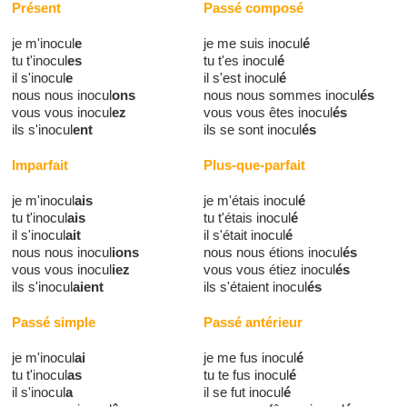
Présent
Passé composé
je m'inocul
e
je me suis inocul
é
tu t'inocul
es
tu t'es inocul
é
il s'inocul
e
il s'est inocul
é
nous nous inocul
ons
nous nous sommes inocul
és
vous vous inocul
ez
vous vous êtes inocul
és
ils s'inocul
ent
ils se sont inocul
és
Imparfait
Plus-que-parfait
je m'inocul
ais
je m'étais inocul
é
tu t'inocul
ais
tu t'étais inocul
é
il s'inocul
ait
il s'était inocul
é
nous nous inocul
ions
nous nous étions inocul
és
vous vous inocul
iez
vous vous étiez inocul
és
ils s'inocul
aient
ils s'étaient inocul
és
Passé simple
Passé antérieur
je m'inocul
ai
je me fus inocul
é
tu t'inocul
as
tu te fus inocul
é
il s'inocul
a
il se fut inocul
é