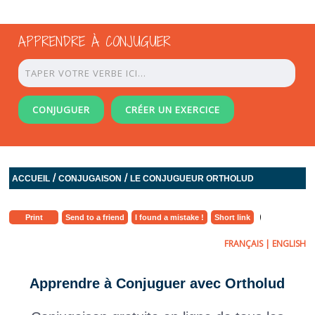
APPRENDRE À CONJUGUER
CONJUGUER
CRÉER UN EXERCICE
/
/
ACCUEIL
CONJUGAISON
LE CONJUGUEUR ORTHOLUD
Print
Send to a friend
I found a mistake !
Short link
FRANÇAIS
|
ENGLISH
Apprendre à Conjuguer avec Ortholud