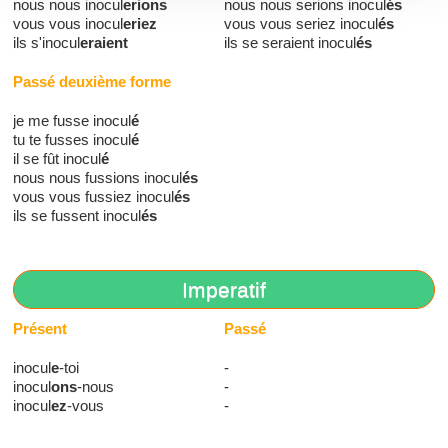
nous nous inocul
erions
nous nous serions inocul
és
vous vous inocul
eriez
vous vous seriez inocul
és
ils s'inocul
eraient
ils se seraient inocul
és
Passé deuxième forme
je me fusse inocul
é
tu te fusses inocul
é
il se fût inocul
é
nous nous fussions inocul
és
vous vous fussiez inocul
és
ils se fussent inocul
és
Imperatif
Présent
Passé
inocul
e
-toi
-
inocul
ons
-nous
-
inocul
ez
-vous
-