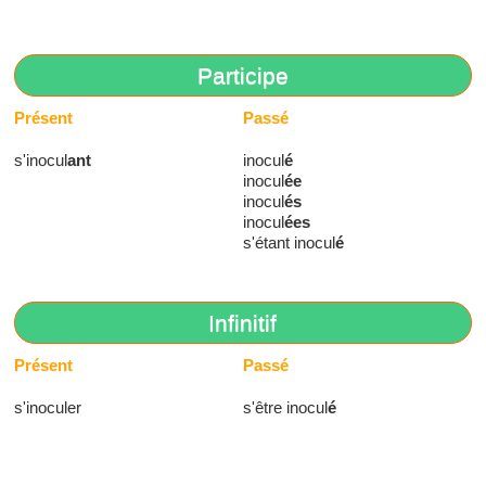
Participe
Présent
Passé
s'inocul
ant
inocul
é
inocul
ée
inocul
és
inocul
ées
s'étant inocul
é
Infinitif
Présent
Passé
s'inoculer
s'être inocul
é