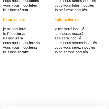
nous nous inocul
âmes
nous nous fûmes inocul
és
vous vous inocul
âtes
vous vous fûtes inocul
és
ils s'inocul
èrent
ils se furent inocul
és
Futur simple
Futur antérieur
je m'inocul
erai
je me serai inocul
é
tu t'inocul
eras
tu te seras inocul
é
il s'inocul
era
il se sera inocul
é
nous nous inocul
erons
nous nous serons inocul
és
vous vous inocul
erez
vous vous serez inocul
és
ils s'inocul
eront
ils se seront inocul
és