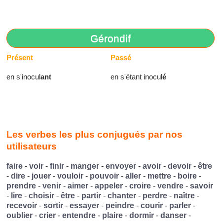
Gérondif
Présent
Passé
en s'inocul
ant
en s'étant inocul
é
Les verbes les plus conjugués par nos
utilisateurs
faire
-
voir
-
finir
-
manger
-
envoyer
-
avoir
-
devoir
-
être
-
dire
-
jouer
-
vouloir
-
pouvoir
-
aller
-
mettre
-
boire
-
prendre
-
venir
-
aimer
-
appeler
-
croire
-
vendre
-
savoir
-
lire
-
choisir
-
être
-
partir
-
chanter
-
perdre
-
naître
-
recevoir
-
sortir
-
essayer
-
peindre
-
courir
-
parler
-
oublier
-
crier
-
entendre
-
plaire
-
dormir
-
danser
-