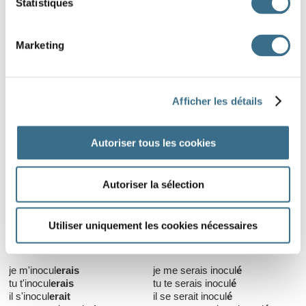
Statistiques
que nous nous inocul
ions
que nous nous soyons inocul
és
que vous vous inocul
iez
que vous vous soyez inocul
és
qu'ils s'inocul
ent
qu'ils se soient inocul
és
Marketing
Imparfait
Plus-que-parfait
que je m'inocul
asse
que je me fusse inocul
é
Afficher les détails
que tu t'inocul
asses
que tu te fusses inocul
é
qu'il s'inocul
ât
qu'il se fût inocul
é
que nous nous inocul
assions
que nous nous fussions
que vous vous inocul
assiez
inocul
és
Autoriser tous les cookies
qu'ils s'inocul
assent
que vous vous fussiez inocul
és
qu'ils se fussent inocul
és
Autoriser la sélection
Conditionnel
Utiliser uniquement les cookies nécessaires
Présent
Passé première forme
je m'inocul
erais
je me serais inocul
é
tu t'inocul
erais
tu te serais inocul
é
il s'inocul
erait
il se serait inocul
é