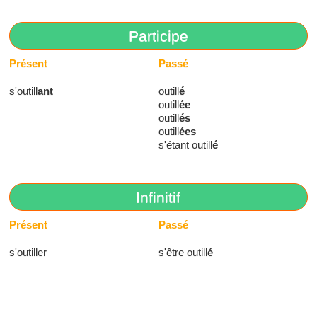
Participe
Présent
Passé
s'outill
ant
outill
é
outill
ée
outill
és
outill
ées
s'étant outill
é
Infinitif
Présent
Passé
s'outiller
s'être outill
é