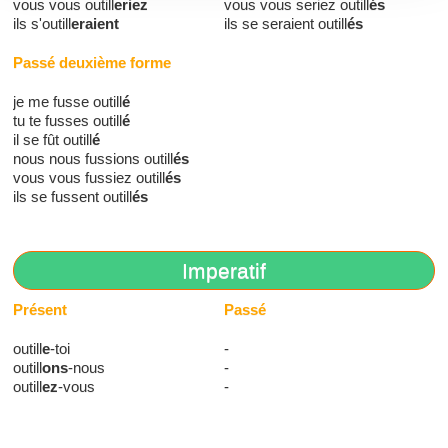
vous vous outill
eriez
vous vous seriez outill
és
ils s'outill
eraient
ils se seraient outill
és
Passé deuxième forme
je me fusse outill
é
tu te fusses outill
é
il se fût outill
é
nous nous fussions outill
és
vous vous fussiez outill
és
ils se fussent outill
és
Imperatif
Présent
Passé
outill
e
-toi
-
outill
ons
-nous
-
outill
ez
-vous
-