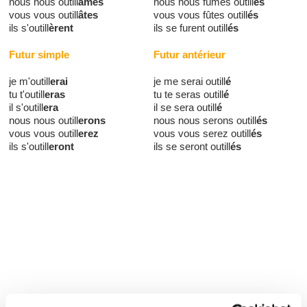
nous nous outill
âmes
nous nous fûmes outill
és
vous vous outill
âtes
vous vous fûtes outill
és
ils s'outill
èrent
ils se furent outill
és
Futur simple
Futur antérieur
je m'outill
erai
je me serai outill
é
tu t'outill
eras
tu te seras outill
é
il s'outill
era
il se sera outill
é
nous nous outill
erons
nous nous serons outill
és
vous vous outill
erez
vous vous serez outill
és
ils s'outill
eront
ils se seront outill
és