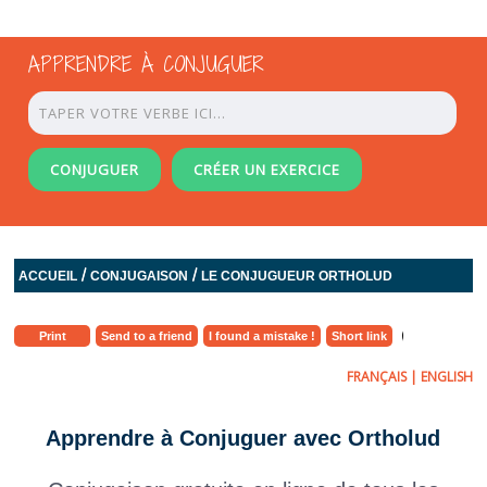
APPRENDRE À CONJUGUER
CONJUGUER
CRÉER UN EXERCICE
/
/
ACCUEIL
CONJUGAISON
LE CONJUGUEUR ORTHOLUD
Print
Send to a friend
I found a mistake !
Short link
FRANÇAIS
|
ENGLISH
Apprendre à Conjuguer avec Ortholud