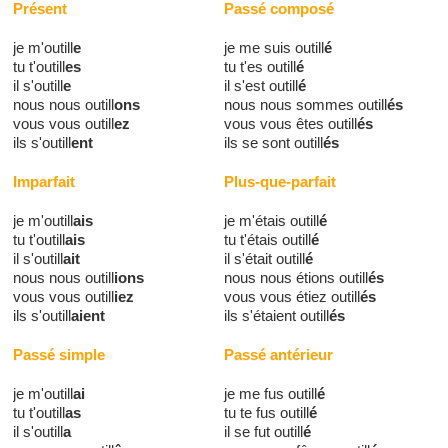
Présent
Passé composé
je m'outill
e
je me suis outill
é
tu t'outill
es
tu t'es outill
é
il s'outill
e
il s'est outill
é
nous nous outill
ons
nous nous sommes outill
és
vous vous outill
ez
vous vous êtes outill
és
ils s'outill
ent
ils se sont outill
és
Imparfait
Plus-que-parfait
je m'outill
ais
je m'étais outill
é
tu t'outill
ais
tu t'étais outill
é
il s'outill
ait
il s'était outill
é
nous nous outill
ions
nous nous étions outill
és
vous vous outill
iez
vous vous étiez outill
és
ils s'outill
aient
ils s'étaient outill
és
Passé simple
Passé antérieur
je m'outill
ai
je me fus outill
é
tu t'outill
as
tu te fus outill
é
il s'outill
a
il se fut outill
é