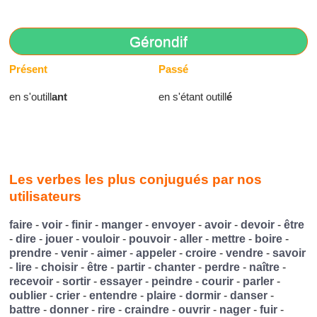
Gérondif
Présent
Passé
en s'outill
ant
en s'étant outill
é
Les verbes les plus conjugués par nos
utilisateurs
faire
-
voir
-
finir
-
manger
-
envoyer
-
avoir
-
devoir
-
être
-
dire
-
jouer
-
vouloir
-
pouvoir
-
aller
-
mettre
-
boire
-
prendre
-
venir
-
aimer
-
appeler
-
croire
-
vendre
-
savoir
-
lire
-
choisir
-
être
-
partir
-
chanter
-
perdre
-
naître
-
recevoir
-
sortir
-
essayer
-
peindre
-
courir
-
parler
-
oublier
-
crier
-
entendre
-
plaire
-
dormir
-
danser
-
battre
-
donner
-
rire
-
craindre
-
ouvrir
-
nager
-
fuir
-