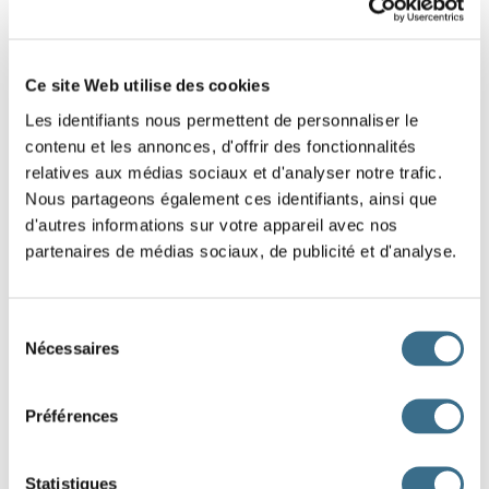
Ce site Web utilise des cookies
Les identifiants nous permettent de personnaliser le
contenu et les annonces, d'offrir des fonctionnalités
relatives aux médias sociaux et d'analyser notre trafic.
Nous partageons également ces identifiants, ainsi que
d'autres informations sur votre appareil avec nos
partenaires de médias sociaux, de publicité et d'analyse.
Sélection
Nécessaires
du
Subjonctif
consentement
Présent
Passé
Préférences
que je m'outill
e
que je me sois outill
é
que tu t'outill
es
que tu te sois outill
é
Statistiques
qu'il s'outill
e
qu'il se soit outill
é