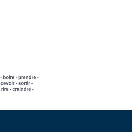
-
boire
-
prendre
-
ecevoir
-
sortir
-
-
rire
-
craindre
-