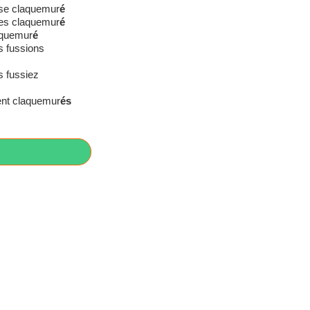
sse claquemur
é
ses claquemur
é
laquemur
é
s fussions
 fussiez
sent claquemur
és