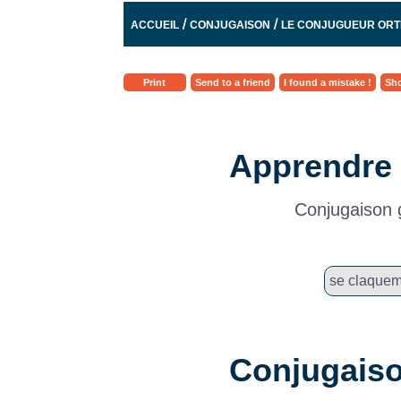
/
/
ACCUEIL
CONJUGAISON
LE CONJUGUEUR OR
Print
Send to a friend
I found a mistake !
Sho
Apprendre 
Conjugaison g
Conjugaiso