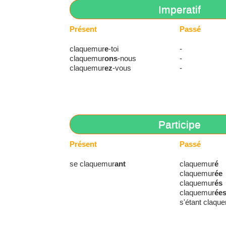
Imperatif
Présent
Passé
claquemur
e
-toi
-
claquemur
ons
-nous
-
claquemur
ez
-vous
-
Participe
Présent
Passé
se claquemur
ant
claquemur
é
claquemur
ée
claquemur
és
claquemur
ée
s'étant claqu