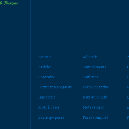
Accents
Adjectifs
A
Articles
Compléments
C
Contraire
Couleurs
D
Forme interrogative
Forme négative
F
Imparfait
Jeux du pendu
L
Mots à caser
Mots croisés
M
Participe passé
Passé composé
P