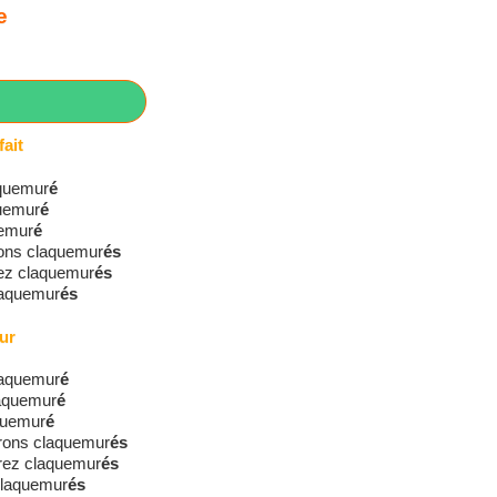
e
ait
aquemur
é
quemur
é
uemur
é
ions claquemur
és
iez claquemur
és
claquemur
és
ur
laquemur
é
laquemur
é
aquemur
é
rons claquemur
és
rez claquemur
és
 claquemur
és