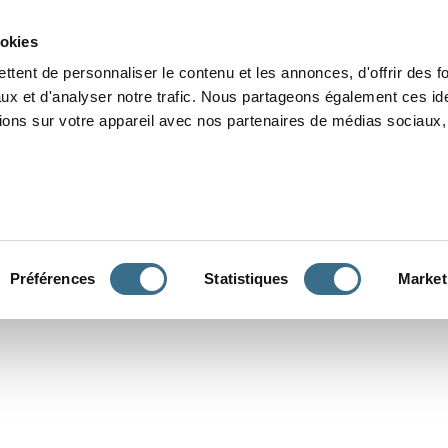
Grammaire
Orthographe
Dictée
Lecture
Vocabulaire
Divers
Par
ookies
ttent de personnaliser le contenu et les annonces, d'offrir des f
ux et d'analyser notre trafic. Nous partageons également ces ide
tions sur votre appareil avec nos partenaires de médias sociaux, 
CONJUGUER
Préférences
Statistiques
Market