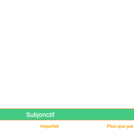
Subjonctif
Imparfait
Plus-que-parf