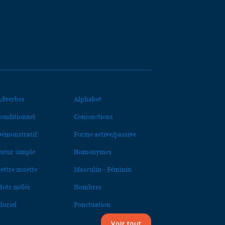
dverbes
Alphabet
onditionnel
Conjonctions
émonstratif
Forme active/passive
utur simple
Homonymes
ettre muette
Masculin - Féminin
ots mêlés
Nombres
luriel
Ponctuation
Voir tout