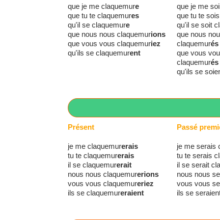
que je me claquemur
e
que je me so
que tu te claquemur
es
que tu te soi
qu'il se claquemur
e
qu'il se soit
que nous nous claquemur
ions
que nous no
que vous vous claquemur
iez
claquemur
és
qu'ils se claquemur
ent
que vous vo
claquemur
és
qu'ils se soi
Présent
Passé premi
je me claquemur
erais
je me serais
tu te claquemur
erais
tu te serais 
il se claquemur
erait
il se serait 
nous nous claquemur
erions
nous nous se
vous vous claquemur
eriez
vous vous se
ils se claquemur
eraient
ils se seraie