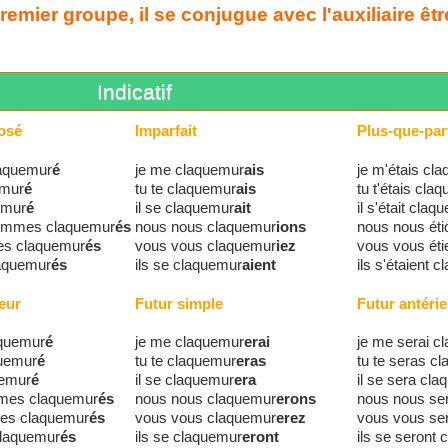
mier groupe, il se conjugue avec l'auxiliaire êtr
Indicatif
osé
Imparfait
Plus-que-parf
laquemur
é
je me claquemur
ais
je m'étais cl
emur
é
tu te claquemur
ais
tu t'étais cla
uemur
é
il se claquemur
ait
il s'était claq
ommes claquemur
és
nous nous claquemur
ions
nous nous ét
es claquemur
és
vous vous claquemur
iez
vous vous ét
laquemur
és
ils se claquemur
aient
ils s'étaient 
eur
Futur simple
Futur antérie
aquemur
é
je me claquemur
erai
je me serai c
quemur
é
tu te claquemur
eras
tu te seras c
uemur
é
il se claquemur
era
il se sera cl
ûmes claquemur
és
nous nous claquemur
erons
nous nous se
tes claquemur
és
vous vous claquemur
erez
vous vous se
 claquemur
és
ils se claquemur
eront
ils se seront