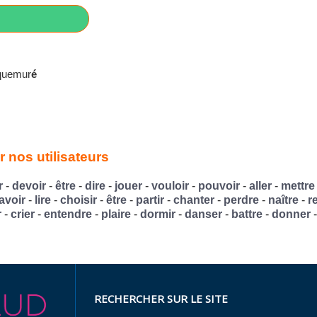
aquemur
é
 nos utilisateurs
r
-
devoir
-
être
-
dire
-
jouer
-
vouloir
-
pouvoir
-
aller
-
mettre
avoir
-
lire
-
choisir
-
être
-
partir
-
chanter
-
perdre
-
naître
-
r
r
-
crier
-
entendre
-
plaire
-
dormir
-
danser
-
battre
-
donner
RECHERCHER SUR LE SITE