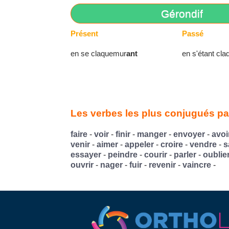
Gérondif
Présent
Passé
en se claquemur
ant
en s'étant cl
Les verbes les plus conjugués par
faire
-
voir
-
finir
-
manger
-
envoyer
-
avoi
venir
-
aimer
-
appeler
-
croire
-
vendre
-
s
essayer
-
peindre
-
courir
-
parler
-
oublie
ouvrir
-
nager
-
fuir
-
revenir
-
vaincre
-