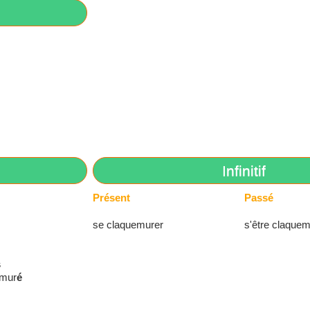
Infinitif
Présent
Passé
se claquemurer
s'être claquem
s
emur
é