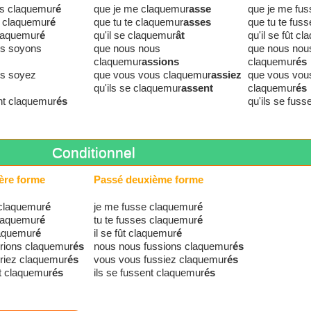
is claquemur
é
que je me claquemur
asse
que je me fu
s claquemur
é
que tu te claquemur
asses
que tu te fus
 claquemur
é
qu'il se claquemur
ât
qu'il se fût c
us soyons
que nous nous
que nous nou
claquemur
assions
claquemur
és
us soyez
que vous vous claquemur
assiez
que vous vous
qu'ils se claquemur
assent
claquemur
és
ent claquemur
és
qu'ils se fus
Conditionnel
ère forme
Passé deuxième forme
 claquemur
é
je me fusse claquemur
é
claquemur
é
tu te fusses claquemur
é
claquemur
é
il se fût claquemur
é
rions claquemur
és
nous nous fussions claquemur
és
riez claquemur
és
vous vous fussiez claquemur
és
nt claquemur
és
ils se fussent claquemur
és