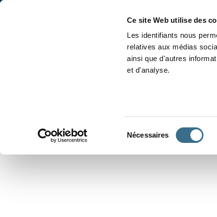
Accueil
Conjugaison
Ce site Web utilise des c
Les identifiants nous perme
relatives aux médias socia
ainsi que d'autres informa
et d'analyse.
APPRENDRE À CONJUGUER
Sélection
Nécessaires
du
consentement