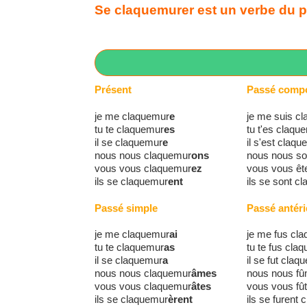
Se claquemurer est un verbe du pre
Présent
Passé comp
je me claquemur
e
je me suis c
tu te claquemur
es
tu t'es claqu
il se claquemur
e
il s'est claq
nous nous claquemur
ons
nous nous s
vous vous claquemur
ez
vous vous êt
ils se claquemur
ent
ils se sont c
Passé simple
Passé antéri
je me claquemur
ai
je me fus cl
tu te claquemur
as
tu te fus cla
il se claquemur
a
il se fut claq
nous nous claquemur
âmes
nous nous f
vous vous claquemur
âtes
vous vous fû
ils se claquemur
èrent
ils se furent