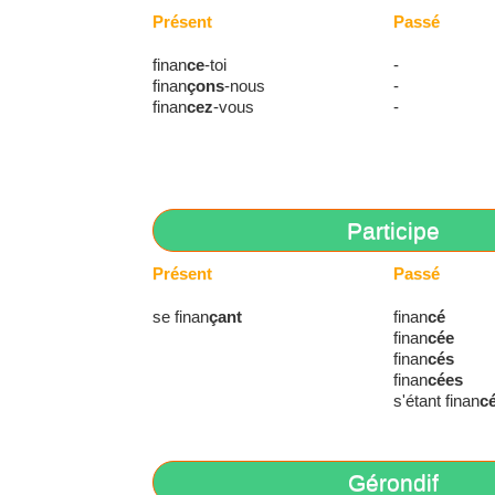
Présent
Passé
finan
ce
-toi
-
finan
çons
-nous
-
finan
cez
-vous
-
Participe
Présent
Passé
se finan
çant
finan
cé
finan
cée
finan
cés
finan
cées
s'étant finan
c
Gérondif