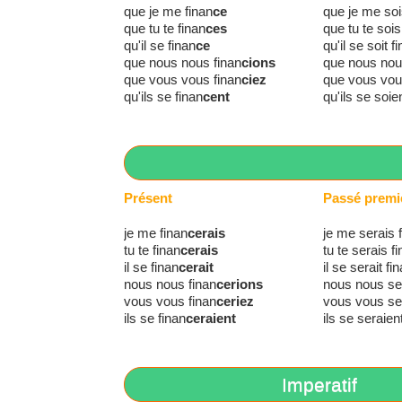
que je me finan
ce
que je me soi
que tu te finan
ces
que tu te sois
qu'il se finan
ce
qu'il se soit f
que nous nous finan
cions
que nous nou
que vous vous finan
ciez
que vous vou
qu'ils se finan
cent
qu'ils se soie
Présent
Passé premi
je me finan
cerais
je me serais 
tu te finan
cerais
tu te serais f
il se finan
cerait
il se serait fi
nous nous finan
cerions
nous nous ser
vous vous finan
ceriez
vous vous ser
ils se finan
ceraient
ils se seraien
Imperatif