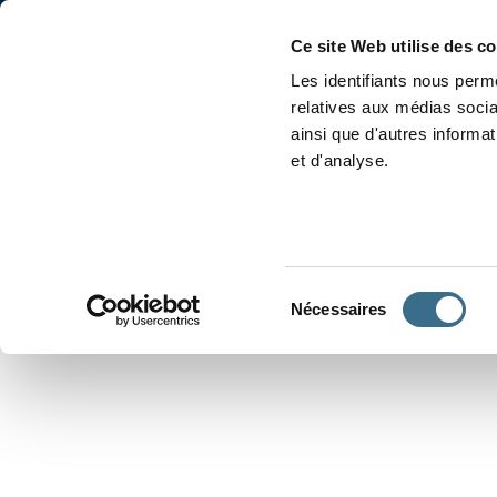
Accueil
Conjugaison
Ce site Web utilise des c
Les identifiants nous perme
relatives aux médias socia
ainsi que d'autres informa
et d'analyse.
APPRENDRE À CONJUGUER
Sélection
Nécessaires
du
consentement