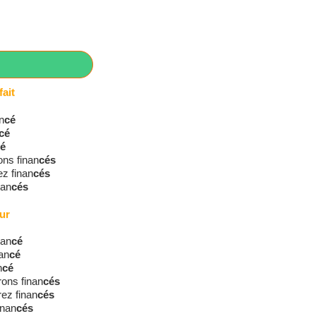
ait
n
cé
cé
é
ons finan
cés
ez finan
cés
nan
cés
ur
nan
cé
nan
cé
n
cé
ons finan
cés
ez finan
cés
inan
cés