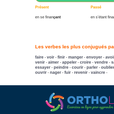
Présent
Passé
en se finan
çant
en s'étant fina
Les verbes les plus conjugués par
faire
-
voir
-
finir
-
manger
-
envoyer
-
avoi
venir
-
aimer
-
appeler
-
croire
-
vendre
-
s
essayer
-
peindre
-
courir
-
parler
-
oublie
ouvrir
-
nager
-
fuir
-
revenir
-
vaincre
-