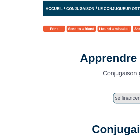
/
/
ACCUEIL
CONJUGAISON
LE CONJUGUEUR OR
Print
Send to a friend
I found a mistake !
Sho
Apprendre 
Conjugaison g
Conjugai