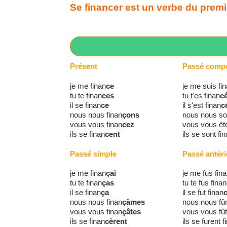
Se financer est un verbe du premie
Présent
Passé comp
je me finan
ce
je me suis fi
tu te finan
ces
tu t'es finan
c
il se finan
ce
il s'est finan
c
nous nous finan
çons
nous nous s
vous vous finan
cez
vous vous ête
ils se finan
cent
ils se sont fi
Passé simple
Passé antéri
je me finan
çai
je me fus fin
tu te finan
ças
tu te fus finan
il se finan
ça
il se fut finan
nous nous finan
çâmes
nous nous fû
vous vous finan
çâtes
vous vous fût
ils se finan
cèrent
ils se furent f