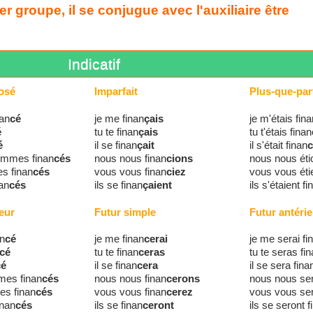
r groupe, il se conjugue avec l'auxiliaire être
Indicatif
osé
Imparfait
Plus-que-parf
nan
cé
je me finan
çais
je m'étais fina
é
tu te finan
çais
tu t'étais finan
é
il se finan
çait
il s'était finan
c
ommes finan
cés
nous nous finan
cions
nous nous éti
s finan
cés
vous vous finan
ciez
vous vous éti
nan
cés
ils se finan
çaient
ils s'étaient fi
eur
Futur simple
Futur antérie
an
cé
je me finan
cerai
je me serai fi
cé
tu te finan
ceras
tu te seras fi
cé
il se finan
cera
il se sera fina
mes finan
cés
nous nous finan
cerons
nous nous ser
es finan
cés
vous vous finan
cerez
vous vous ser
inan
cés
ils se finan
ceront
ils se seront f