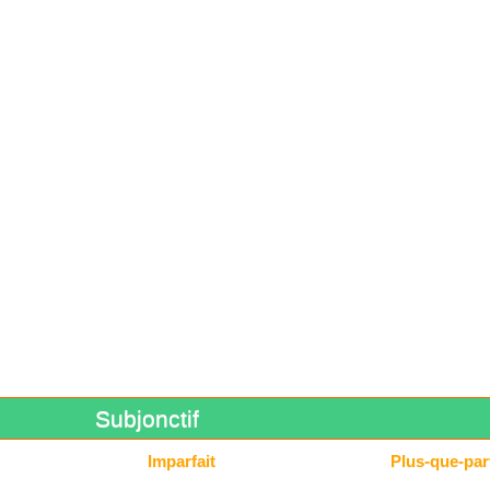
Subjonctif
Imparfait
Plus-que-parf