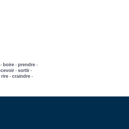
-
boire
-
prendre
-
ecevoir
-
sortir
-
-
rire
-
craindre
-