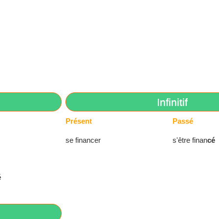
Infinitif
Présent
Passé
se financer
s'être finan
cé
é