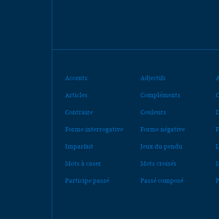
Accents
Adjectifs
A
Articles
Compléments
C
Contraire
Couleurs
D
Forme interrogative
Forme négative
F
Imparfait
Jeux du pendu
L
Mots à caser
Mots croisés
M
Participe passé
Passé composé
P