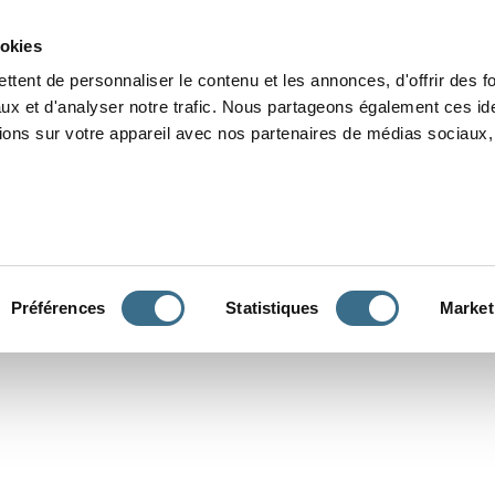
Grammaire
Orthographe
Dictée
Lecture
Vocabulaire
Divers
Par
ookies
ttent de personnaliser le contenu et les annonces, d'offrir des f
ux et d'analyser notre trafic. Nous partageons également ces ide
tions sur votre appareil avec nos partenaires de médias sociaux, 
CONJUGUER
Préférences
Statistiques
Market