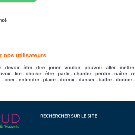
n
cé
 nos utilisateurs
r
-
devoir
-
être
-
dire
-
jouer
-
vouloir
-
pouvoir
-
aller
-
mettre
avoir
-
lire
-
choisir
-
être
-
partir
-
chanter
-
perdre
-
naître
-
r
r
-
crier
-
entendre
-
plaire
-
dormir
-
danser
-
battre
-
donner
RECHERCHER SUR LE SITE