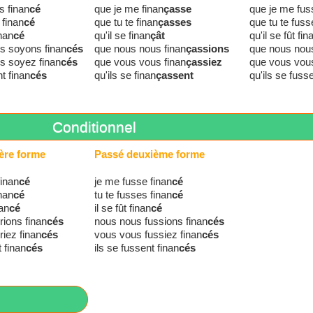
s finan
cé
que je me finan
çasse
que je me fus
 finan
cé
que tu te finan
çasses
que tu te fuss
inan
cé
qu'il se finan
çât
qu'il se fût fin
s soyons finan
cés
que nous nous finan
çassions
que nous nous
s soyez finan
cés
que vous vous finan
çassiez
que vous vous
nt finan
cés
qu'ils se finan
çassent
qu'ils se fuss
Conditionnel
ère forme
Passé deuxième forme
finan
cé
je me fusse finan
cé
inan
cé
tu te fusses finan
cé
nan
cé
il se fût finan
cé
ions finan
cés
nous nous fussions finan
cés
iez finan
cés
vous vous fussiez finan
cés
t finan
cés
ils se fussent finan
cés