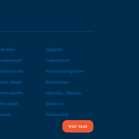
dverbes
Alphabet
onditionnel
Conjonctions
émonstratif
Forme active/passive
utur simple
Homonymes
ettre muette
Masculin - Féminin
ots mêlés
Nombres
luriel
Ponctuation
Voir tout