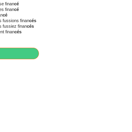
se finan
cé
es finan
cé
an
cé
 fussions finan
cés
 fussiez finan
cés
ent finan
cés