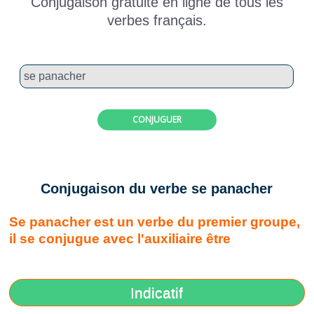
Conjugaison gratuite en ligne de tous les
verbes français.
CONJUGUER
Conjugaison du verbe se panacher
Se panacher est un verbe du premier groupe,
il se conjugue avec l'auxiliaire être
Indicatif