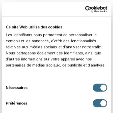
Ce site Web utilise des cookies
Les identifiants nous permettent de personnaliser le
contenu et les annonces, d'offrir des fonctionnalités
relatives aux médias sociaux et d'analyser notre trafic.
Nous partageons également ces identifiants, ainsi que
d'autres informations sur votre appareil avec nos
partenaires de médias sociaux, de publicité et d'analyse.
Subjonctif
Sélection
Nécessaires
du
Présent
Passé
consentement
que je me panach
e
que je me sois panach
é
Préférences
que tu te panach
es
que tu te sois panach
é
qu'il se panach
e
qu'il se soit panach
é