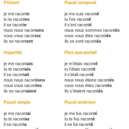
Présent
Passé composé
je me racont
e
je me suis racont
é
tu te racont
es
tu t'es racont
é
il se racont
e
il s'est racont
é
nous nous racont
ons
nous nous sommes racont
és
vous vous racont
ez
vous vous êtes racont
és
ils se racont
ent
ils se sont racont
és
Imparfait
Plus-que-parfait
je me racont
ais
je m'étais racont
é
tu te racont
ais
tu t'étais racont
é
il se racont
ait
il s'était racont
é
nous nous racont
ions
nous nous étions racont
és
vous vous racont
iez
vous vous étiez racont
és
ils se racont
aient
ils s'étaient racont
és
Passé simple
Passé antérieur
je me racont
ai
je me fus racont
é
tu te racont
as
tu te fus racont
é
il se racont
a
il se fut racont
é