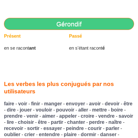
Gérondif
Présent
Passé
en se racont
ant
en s'étant racont
é
Les verbes les plus conjugués par nos
utilisateurs
faire
-
voir
-
finir
-
manger
-
envoyer
-
avoir
-
devoir
-
être
-
dire
-
jouer
-
vouloir
-
pouvoir
-
aller
-
mettre
-
boire
-
prendre
-
venir
-
aimer
-
appeler
-
croire
-
vendre
-
savoir
-
lire
-
choisir
-
être
-
partir
-
chanter
-
perdre
-
naître
-
recevoir
-
sortir
-
essayer
-
peindre
-
courir
-
parler
-
oublier
-
crier
-
entendre
-
plaire
-
dormir
-
danser
-