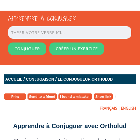
APPRENDRE À CONJUGUER
CONJUGUER
CRÉER UN EXERCICE
/
/
ACCUEIL
CONJUGAISON
LE CONJUGUEUR ORTHOLUD
Print
Send to a friend
I found a mistake !
Short link
FRANÇAIS
|
ENGLISH
Apprendre à Conjuguer avec Ortholud