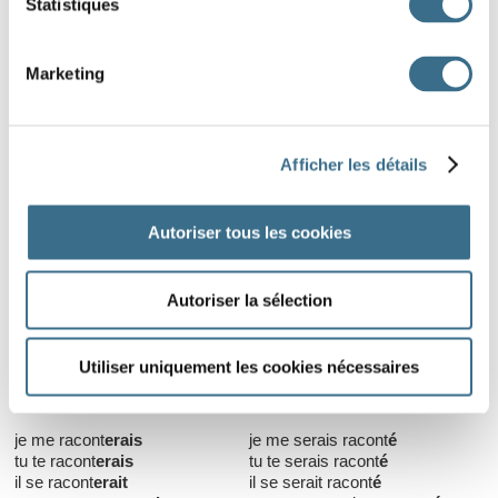
Statistiques
que nous nous racont
ions
que nous nous soyons racont
és
que vous vous racont
iez
que vous vous soyez racont
és
qu'ils se racont
ent
qu'ils se soient racont
és
Marketing
Imparfait
Plus-que-parfait
que je me racont
asse
que je me fusse racont
é
Afficher les détails
que tu te racont
asses
que tu te fusses racont
é
qu'il se racont
ât
qu'il se fût racont
é
que nous nous racont
assions
que nous nous fussions
que vous vous racont
assiez
racont
és
Autoriser tous les cookies
qu'ils se racont
assent
que vous vous fussiez racont
és
qu'ils se fussent racont
és
Autoriser la sélection
Conditionnel
Utiliser uniquement les cookies nécessaires
Présent
Passé première forme
je me racont
erais
je me serais racont
é
tu te racont
erais
tu te serais racont
é
il se racont
erait
il se serait racont
é