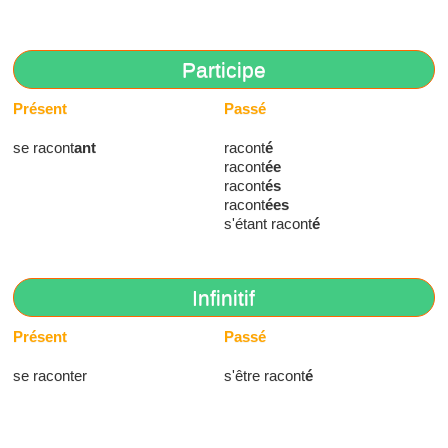
Participe
Présent
Passé
se racont
ant
racont
é
racont
ée
racont
és
racont
ées
s'étant racont
é
Infinitif
Présent
Passé
se raconter
s'être racont
é