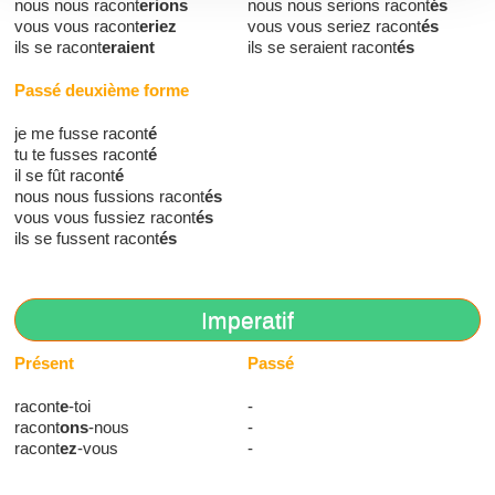
nous nous racont
erions
nous nous serions racont
és
vous vous racont
eriez
vous vous seriez racont
és
ils se racont
eraient
ils se seraient racont
és
Passé deuxième forme
je me fusse racont
é
tu te fusses racont
é
il se fût racont
é
nous nous fussions racont
és
vous vous fussiez racont
és
ils se fussent racont
és
Imperatif
Présent
Passé
racont
e
-toi
-
racont
ons
-nous
-
racont
ez
-vous
-