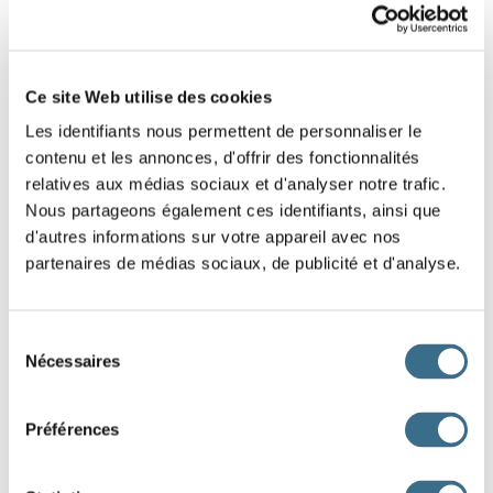
Ce site Web utilise des cookies
Les identifiants nous permettent de personnaliser le
contenu et les annonces, d'offrir des fonctionnalités
relatives aux médias sociaux et d'analyser notre trafic.
Nous partageons également ces identifiants, ainsi que
d'autres informations sur votre appareil avec nos
partenaires de médias sociaux, de publicité et d'analyse.
Sélection
Subjonctif
Nécessaires
du
consentement
Présent
Passé
Préférences
que je me racont
e
que je me sois racont
é
que tu te racont
es
que tu te sois racont
é
qu'il se racont
e
qu'il se soit racont
é