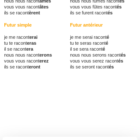
nous nous racont
âmes
nous nous fûmes racont
és
vous vous racont
âtes
vous vous fûtes racont
és
ils se racont
èrent
ils se furent racont
és
Futur simple
Futur antérieur
je me racont
erai
je me serai racont
é
tu te racont
eras
tu te seras racont
é
il se racont
era
il se sera racont
é
nous nous racont
erons
nous nous serons racont
és
vous vous racont
erez
vous vous serez racont
és
ils se racont
eront
ils se seront racont
és