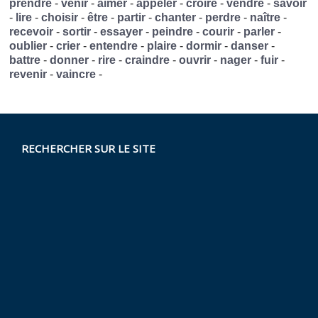
prendre
-
venir
-
aimer
-
appeler
-
croire
-
vendre
-
savoir
-
lire
-
choisir
-
être
-
partir
-
chanter
-
perdre
-
naître
-
recevoir
-
sortir
-
essayer
-
peindre
-
courir
-
parler
-
oublier
-
crier
-
entendre
-
plaire
-
dormir
-
danser
-
battre
-
donner
-
rire
-
craindre
-
ouvrir
-
nager
-
fuir
-
revenir
-
vaincre
-
RECHERCHER SUR LE SITE