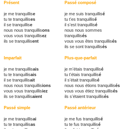
Présent
Passé composé
je me tranquillis
e
je me suis tranquillis
é
tu te tranquillis
es
tu t'es tranquillis
é
il se tranquillis
e
il s'est tranquillis
é
nous nous tranquillis
ons
nous nous sommes
vous vous tranquillis
ez
tranquillis
és
ils se tranquillis
ent
vous vous êtes tranquillis
és
ils se sont tranquillis
és
Imparfait
Plus-que-parfait
je me tranquillis
ais
je m'étais tranquillis
é
tu te tranquillis
ais
tu t'étais tranquillis
é
il se tranquillis
ait
il s'était tranquillis
é
nous nous tranquillis
ions
nous nous étions tranquillis
és
vous vous tranquillis
iez
vous vous étiez tranquillis
és
ils se tranquillis
aient
ils s'étaient tranquillis
és
Passé simple
Passé antérieur
je me tranquillis
ai
je me fus tranquillis
é
tu te tranquillis
as
tu te fus tranquillis
é