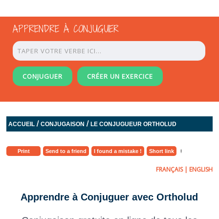
APPRENDRE À CONJUGUER
CONJUGUER
CRÉER UN EXERCICE
/
/
ACCUEIL
CONJUGAISON
LE CONJUGUEUR ORTHOLUD
Print
Send to a friend
I found a mistake !
Short link
FRANÇAIS
|
ENGLISH
Apprendre à Conjuguer avec Ortholud