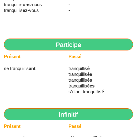
tranquillis
ons
-nous
-
tranquillis
ez
-vous
-
Participe
Présent
Passé
se tranquillis
ant
tranquillis
é
tranquillis
ée
tranquillis
és
tranquillis
ées
s'étant tranquillis
é
Infinitif
Présent
Passé