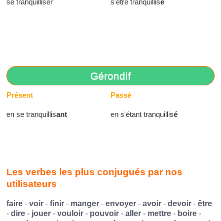
se tranquilliser
s'être tranquillis
é
Gérondif
Présent
Passé
en se tranquillis
ant
en s'étant tranquillis
é
Les verbes les plus conjugués par nos
utilisateurs
faire
-
voir
-
finir
-
manger
-
envoyer
-
avoir
-
devoir
-
être
-
dire
-
jouer
-
vouloir
-
pouvoir
-
aller
-
mettre
-
boire
-