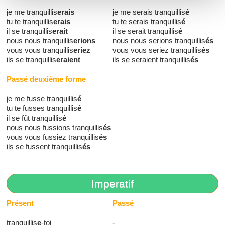
je me tranquillis
erais
je me serais tranquillis
é
tu te tranquillis
erais
tu te serais tranquillis
é
il se tranquillis
erait
il se serait tranquillis
é
nous nous tranquillis
erions
nous nous serions tranquillis
és
vous vous tranquillis
eriez
vous vous seriez tranquillis
és
ils se tranquillis
eraient
ils se seraient tranquillis
és
Passé deuxième forme
je me fusse tranquillis
é
tu te fusses tranquillis
é
il se fût tranquillis
é
nous nous fussions tranquillis
és
vous vous fussiez tranquillis
és
ils se fussent tranquillis
és
Imperatif
Présent
Passé
tranquillis
e
-toi
-