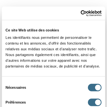
Ce site Web utilise des cookies
Les identifiants nous permettent de personnaliser le
contenu et les annonces, d'offrir des fonctionnalités
relatives aux médias sociaux et d'analyser notre trafic.
Nous partageons également ces identifiants, ainsi que
d'autres informations sur votre appareil avec nos
partenaires de médias sociaux, de publicité et d'analyse.
Subjonctif
Sélection
Nécessaires
du
Présent
Passé
consentement
que je me tranquillis
e
que je me sois tranquillis
é
Préférences
que tu te tranquillis
es
que tu te sois tranquillis
é