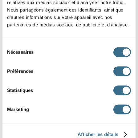
relatives aux médias sociaux et d'analyser notre trafic.
vocabulaire pour évaluer ton niveau.
Nous partageons également ces identifiants, ainsi que
d'autres informations sur votre appareil avec nos
Test de français pour élèves de 6ème - 3
partenaires de médias sociaux, de publicité et d'analyse.
10 questions de grammaire, conjugaison, orthographe et
vocabulaire pour évaluer ton niveau.
Sélection
Nécessaires
du
Test de français pour élèves de 6ème - 4
consentement
10 questions de grammaire, conjugaison, orthographe et
vocabulaire pour évaluer ton niveau.
Préférences
Test de français pour élèves de 6ème - 5
Statistiques
10 questions de grammaire, conjugaison, orthographe et
vocabulaire pour évaluer ton niveau.
Marketing
Test de français pour élèves de 6ème - 6
10 questions de grammaire, conjugaison, orthographe et
Afficher les détails