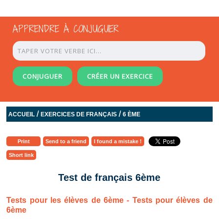
APPRENDRE À CONJUGUER
CONJUGUER
CRÉER UN EXERCICE
/
/
ACCUEIL
EXERCICES DE FRANÇAIS
6 ÈME
Print
Send to a friend
I found a mistake !
Short link
Test de français 6ème
Tests pour les élèves de 6ème - Tests pour élèves de
6ème