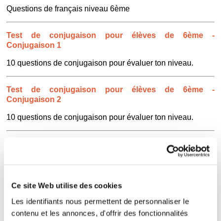
Questions de français niveau 6ème
Test de conjugaison pour élèves de 6ème -
Conjugaison 1
10 questions de conjugaison pour évaluer ton niveau.
Test de conjugaison pour élèves de 6ème -
Conjugaison 2
10 questions de conjugaison pour évaluer ton niveau.
Test de français pour élèves de 6ème - 7
10 questions de grammaire, conjugaison, orthographe et
vocabulaire pour évaluer ton niveau.
Ce site Web utilise des cookies
Test de français pour élèves de 6ème - 2
Les identifiants nous permettent de personnaliser le
contenu et les annonces, d'offrir des fonctionnalités
10 questions de grammaire, conjugaison, orthographe et