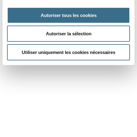
vocabulaire pour évaluer ton niveau.
Autoriser tous les cookies
Test de français pour élèves de 6ème - 1
10 questions de grammaire, conjugaison, orthographe et
Autoriser la sélection
vocabulaire pour évaluer ton niveau.
1
Utiliser uniquement les cookies nécessaires