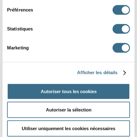
Préférences
3ÈME GROUPE
Conjugue les verbes et complète les grilles
Statistiques
Marketing
1
2
3
Afficher les détails
Autoriser tous les cookies
Autoriser la sélection
Utiliser uniquement les cookies nécessaires