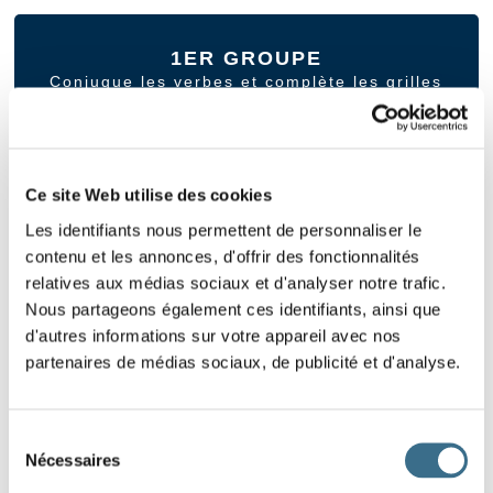
1ER GROUPE
Conjugue les verbes et complète les grilles
1
2
3
4
5
Ce site Web utilise des cookies
Les identifiants nous permettent de personnaliser le
contenu et les annonces, d'offrir des fonctionnalités
relatives aux médias sociaux et d'analyser notre trafic.
TOUS LES VERBES
Nous partageons également ces identifiants, ainsi que
Conjugue les verbes et complète les grilles
d'autres informations sur votre appareil avec nos
partenaires de médias sociaux, de publicité et d'analyse.
1
2
3
4
Sélection
Nécessaires
du
consentement