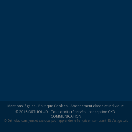
Mentions légales
-
Politique Cookies
-
Abonnement classe et individuel
© 2016 ORTHOLUD - Tous droits réservés - conception
CKD-
COMMUNICATION
© Ortholud.com, jeux et exercices pour apprendre le français en s'amusant. Et c'est gratuit
!