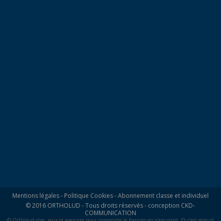
Mentions légales
-
Politique Cookies
-
Abonnement classe et individuel
© 2016 ORTHOLUD - Tous droits réservés - conception
CKD-
COMMUNICATION
© Ortholud.com, jeux et exercices pour apprendre le français en s'amusant. Et c'est gratuit