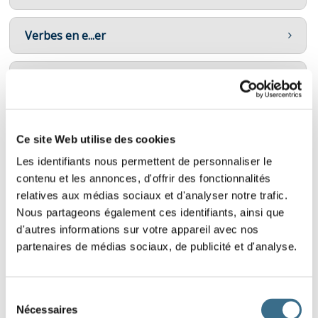
Verbes en e...er
Verbes en é...er
Verbes en eler et eter
Ce site Web utilise des cookies
Les identifiants nous permettent de personnaliser le
Verbes en er
contenu et les annonces, d'offrir des fonctionnalités
relatives aux médias sociaux et d'analyser notre trafic.
Verbes en ger
Nous partageons également ces identifiants, ainsi que
d'autres informations sur votre appareil avec nos
partenaires de médias sociaux, de publicité et d'analyse.
Verbes en ier
Sélection
Être et avoir
Nécessaires
du