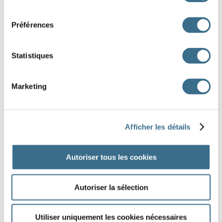
consentement
1er groupe (tous)
Préférences
2ème groupe
Statistiques
3ème groupe
Marketing
4 verbes
Afficher les détails
Verbes divers
Autoriser tous les cookies
Autoriser la sélection
TEXTES ET PHRASES À COMPLÉTER
Dans ces phrases ou ces textes, conjugue les
verbes au présent du conditionnel.
Utiliser uniquement les cookies nécessaires