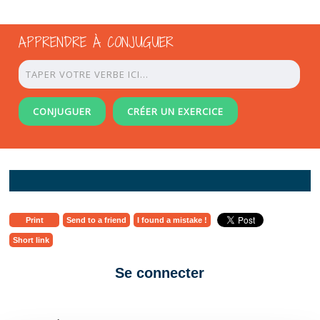
APPRENDRE À CONJUGUER
CONJUGUER
CRÉER UN EXERCICE
Print
Send to a friend
I found a mistake !
Short link
Se connecter