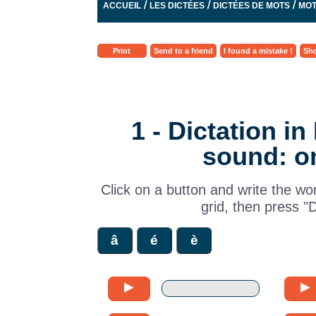
/
/
/
ACCUEIL
LES DICTÉES
DICTÉES DE MOTS
MOT
Print
Send to a friend
I found a mistake !
Sho
1 - Dictation i
sound: on
Click on a button and write the wo
grid, then press "