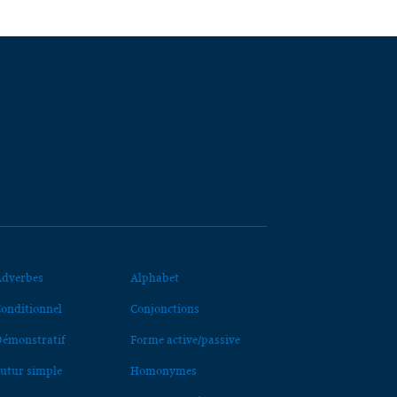
dverbes
Alphabet
onditionnel
Conjonctions
émonstratif
Forme active/passive
utur simple
Homonymes