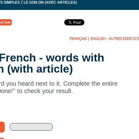
/
S SIMPLES
LE SON ON (AVEC ARTICLES)
rt link
FRANÇAIS
|
ENGLISH
- AUTRES EXERCICES
n French - words with
 (with article)
rd you heard next to it. Complete the entire
Done!" to check your result.