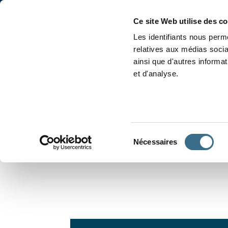
Accueil
Conjugaison
Ce site Web utilise des c
Les identifiants nous perme
relatives aux médias socia
ainsi que d'autres informa
et d'analyse.
APPRENDRE À CONJUGUER
Sélection
Nécessaires
du
consentement