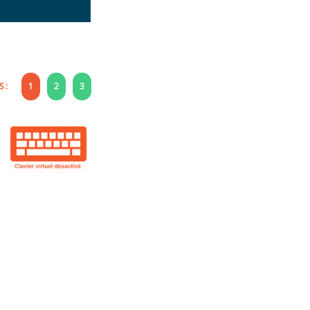
 :
1
2
3