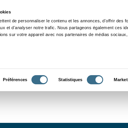
Grammaire
Orthographe
Dictée
Lecture
Vocabulaire
Divers
Par
ookies
ttent de personnaliser le contenu et les annonces, d'offrir des f
ux et d'analyser notre trafic. Nous partageons également ces ide
tions sur votre appareil avec nos partenaires de médias sociaux, 
CONJUGUER
Préférences
Statistiques
Market