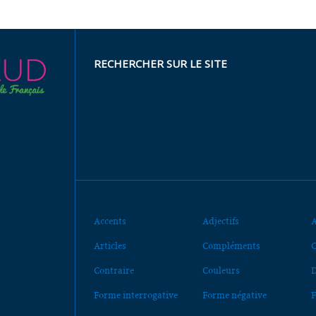
RECHERCHER SUR LE SITE
Accents
Adjectifs
A
Articles
Compléments
C
Contraire
Couleurs
D
Forme interrogative
Forme négative
F