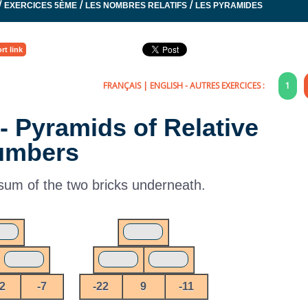
/
/
/
EXERCICES 5ÈME
LES NOMBRES RELATIFS
LES PYRAMIDES
rt link
FRANÇAIS
|
ENGLISH
- AUTRES EXERCICES :
1
 - Pyramids of Relative
umbers
 sum of the two bricks underneath.
2
-7
-22
9
-11