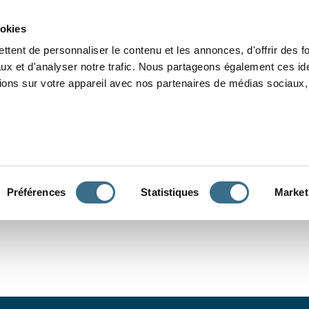
Grammaire
Orthographe
Dictée
Lecture
Vocabulaire
Divers
Par
ookies
ttent de personnaliser le contenu et les annonces, d'offrir des f
ux et d'analyser notre trafic. Nous partageons également ces ide
tions sur votre appareil avec nos partenaires de médias sociaux, 
CONJUGUER
Préférences
Statistiques
Market