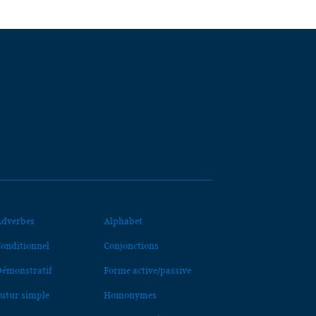
dverbes
Alphabet
onditionnel
Conjonctions
émonstratif
Forme active/passive
utur simple
Homonymes