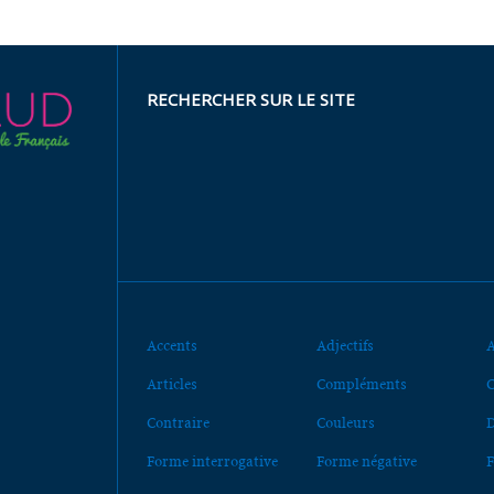
RECHERCHER SUR LE SITE
Accents
Adjectifs
A
Articles
Compléments
C
Contraire
Couleurs
D
Forme interrogative
Forme négative
F