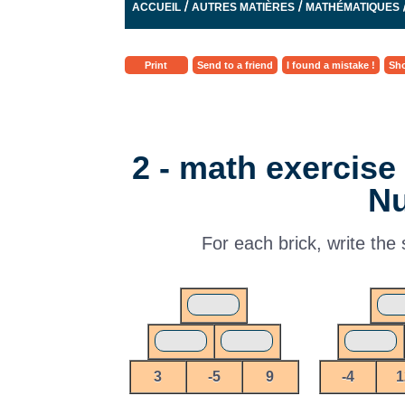
/
/
ACCUEIL
AUTRES MATIÈRES
MATHÉMATIQUES
Print
Send to a friend
I found a mistake !
Sho
2 - math exercise
N
For each brick, write the
3
-5
9
-4
1