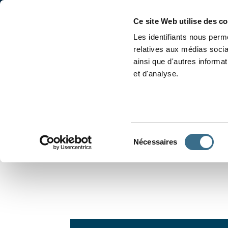
Accueil
Conjugaison
Ce site Web utilise des c
Les identifiants nous perme
relatives aux médias socia
ainsi que d'autres informa
et d'analyse.
APPRENDRE À CONJUGUER
Sélection
Nécessaires
du
consentement