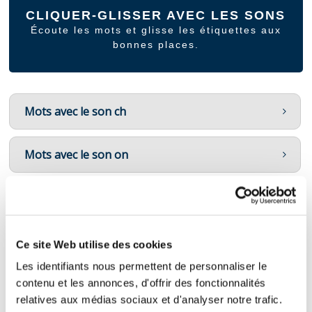
CLIQUER-GLISSER AVEC LES SONS
Écoute les mots et glisse les étiquettes aux
bonnes places.
Mots avec le son ch
Mots avec le son on
Mots commençant par C, Ch, K ou QU
se terminant en oir,oire et eur
Ce site Web utilise des cookies
Les identifiants nous permettent de personnaliser le
se terminant par ail et aille
contenu et les annonces, d'offrir des fonctionnalités
relatives aux médias sociaux et d'analyser notre trafic.