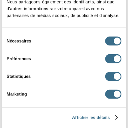
Nous partageons également ces identifiants, ainsi que
se terminant par le son eur
d'autres informations sur votre appareil avec nos
partenaires de médias sociaux, de publicité et d'analyse.
se terminant par i, is, ie ...
Sélection
Nécessaires
se terminant par ier
du
consentement
Préférences
se terminant par o au et eau
Statistiques
CLIQUER-GLISSER - MOTS DIVERS
Écoute les mots et glisse les étiquettes aux
Marketing
bonnes places.
Afficher les détails
Consonnes double : l ou ll