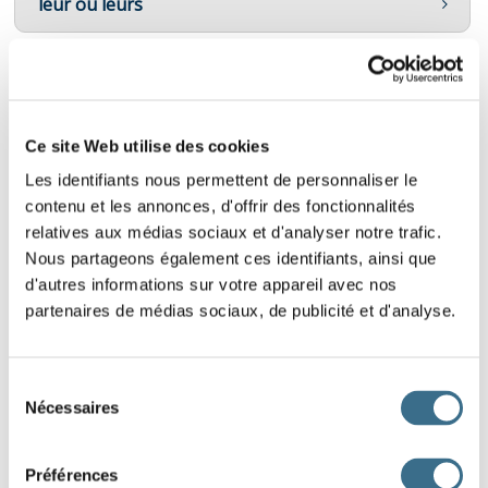
leur ou leurs
Leur ou leurs ? déterminant ou pronom
notre ou votre
Ce site Web utilise des cookies
Les identifiants nous permettent de personnaliser le
Les déterminants possessifs
contenu et les annonces, d'offrir des fonctionnalités
relatives aux médias sociaux et d'analyser notre trafic.
Nous partageons également ces identifiants, ainsi que
d'autres informations sur votre appareil avec nos
LES DÉTERMINANTS INDÉFINIS
partenaires de médias sociaux, de publicité et d'analyse.
Exercices
Sélection
Nécessaires
du
tous, tout, toute ou toutes
consentement
Préférences