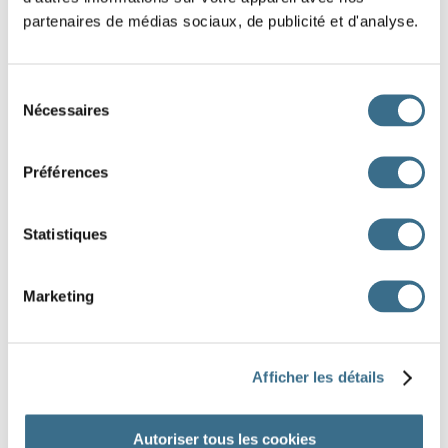
JEUX ET EXERCICES
partenaires de médias sociaux, de publicité et d'analyse.
Sélection
Nécessaires
du
ORTHOGRAPHE
5
consentement
JEUX ET EXERCICES
Préférences
Statistiques
VOCABULAIRE
6
JEUX ET EXERCICES
Marketing
Afficher les détails
TEST DE FRANÇAIS
7
5ÈME
JEUX ET EXERCICES DE CONJUGAISON,
Autoriser tous les cookies
GRAMMAIRE, ORTHOGRAPHE, VOCABULAIRE