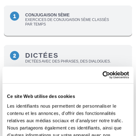
CONJUGAISON 5ÈME
1
EXERCICES DE CONJUGAISON 5ÈME CLASSÉS
PAR TEMPS
DICTÉES
2
DICTÉES AVEC DES PHRASES, DES DIALOGUES.
GRAMMAIRE 5ÈME
3
Ce site Web utilise des cookies
EXERCICES DE GRAMMAIRE 5ÈME
Les identifiants nous permettent de personnaliser le
contenu et les annonces, d'offrir des fonctionnalités
relatives aux médias sociaux et d'analyser notre trafic.
Nous partageons également ces identifiants, ainsi que
LECTURE
4
d'autres informations sur votre appareil avec nos