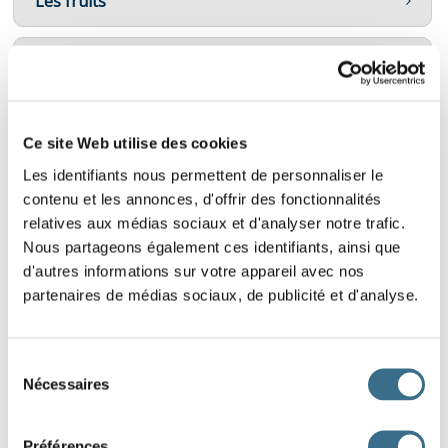
Les fruits
Les fruits et les légumes
Les instruments de musique
Ce site Web utilise des cookies
Les identifiants nous permettent de personnaliser le
Les métiers
contenu et les annonces, d'offrir des fonctionnalités
relatives aux médias sociaux et d'analyser notre trafic.
les objets de bébé
Nous partageons également ces identifiants, ainsi que
d'autres informations sur votre appareil avec nos
partenaires de médias sociaux, de publicité et d'analyse.
Les outils
Sélection
Les moyens de transport
Nécessaires
du
consentement
Les verbes
Préférences