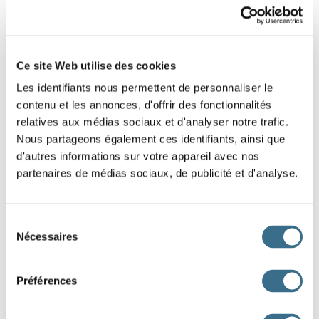
Ce site Web utilise des cookies
Verbes d'action ou verbe d'état
Les identifiants nous permettent de personnaliser le
contenu et les annonces, d'offrir des fonctionnalités
relatives aux médias sociaux et d'analyser notre trafic.
Verbes en ger => g ou ge ?
Nous partageons également ces identifiants, ainsi que
d'autres informations sur votre appareil avec nos
partenaires de médias sociaux, de publicité et d'analyse.
PHRASES À CONJUGUER
Conjugue aux temps demandés
Sélection
Nécessaires
du
consentement
être et avoir
Préférences