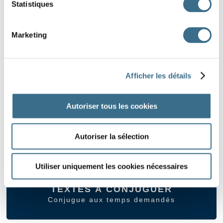
les verbes du 1er groupe
Statistiques
les verbes du 2ème groupe
Marketing
les verbes du 3ème groupe
Afficher les détails
présent, imparfait, futur, et passé composé
Autoriser tous les cookies
Verbes divers
Autoriser la sélection
Utiliser uniquement les cookies nécessaires
TEXTES À CONJUGUER
Conjugue aux temps demandés