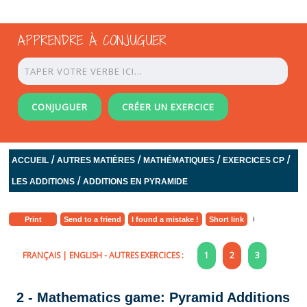
APPRENDRE À CONJUGUER
CONJUGUER
CRÉER UN EXERCICE
/
/
/
/
ACCUEIL
AUTRES MATIÈRES
MATHÉMATIQUES
EXERCICES CP
/
LES ADDITIONS
ADDITIONS EN PYRAMIDE
Print
Send to a friend
I found a mistake !
Short link
FRANÇAIS
|
ENGLISH
- AUTRES EXERCICES :
1
2
3
2 - Mathematics game: Pyramid Additions