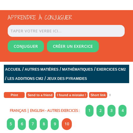
APPRENDRE À CONJUGUER
CONJUGUER
CRÉER UN EXERCICE
/
/
/
ACCUEIL
AUTRES MATIÈRES
MATHÉMATIQUES
EXERCICES CM2
/
/
LES ADDITIONS CM2
JEUX DES PYRAMIDES
Print
Send to a friend
I found a mistake !
Short link
FRANÇAIS
|
ENGLISH
- AUTRES EXERCICES :
1
2
3
4
5
6
7
8
9
10