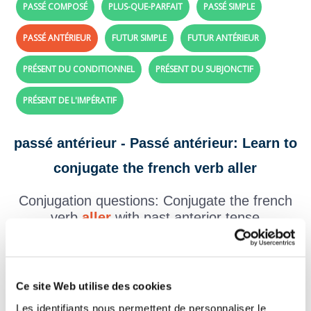
PASSÉ COMPOSÉ
PLUS-QUE-PARFAIT
PASSÉ SIMPLE
PASSÉ ANTÉRIEUR
FUTUR SIMPLE
FUTUR ANTÉRIEUR
PRÉSENT DU CONDITIONNEL
PRÉSENT DU SUBJONCTIF
PRÉSENT DE L'IMPÉRATIF
passé antérieur - Passé antérieur: Learn to
conjugate the french verb aller
Conjugation questions: Conjugate the french
verb
aller
with past anterior tense
Create your exercises with the verbs and tenses of your choice,
click here!
Question 1.
Ce site Web utilise des cookies
aller - Indicatif Passé antérieur
Les identifiants nous permettent de personnaliser le