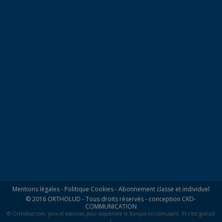
Mentions légales
-
Politique Cookies
-
Abonnement classe et individuel
© 2016 ORTHOLUD - Tous droits réservés - conception
CKD-
COMMUNICATION
© Ortholud.com, jeux et exercices pour apprendre le français en s'amusant. Et c'est gratuit
!