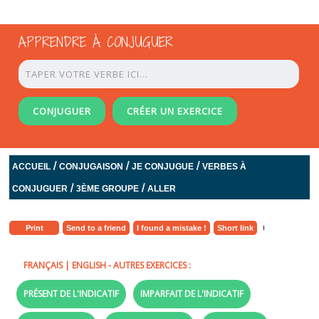
APPRENDRE À CONJUGUER
CONJUGUER
CRÉER UN EXERCICE
/
/
/
ACCUEIL
CONJUGAISON
JE CONJUGUE
VERBES À
/
/
CONJUGUER
3ÈME GROUPE
ALLER
Print
Send to a friend
I found a mistake !
Short link
FRANÇAIS
|
ENGLISH
- AUTRES EXERCICES :
PRÉSENT DE L'INDICATIF
IMPARFAIT DE L'INDICATIF