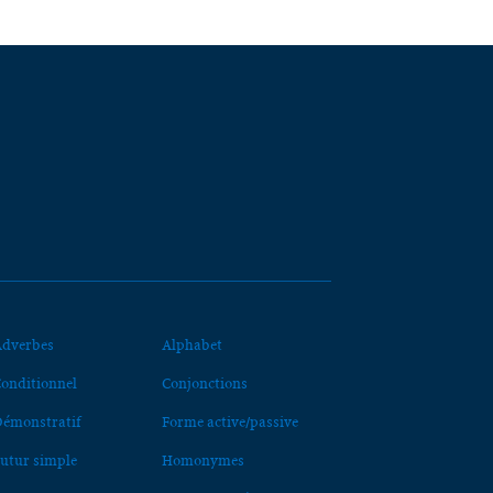
dverbes
Alphabet
onditionnel
Conjonctions
émonstratif
Forme active/passive
utur simple
Homonymes