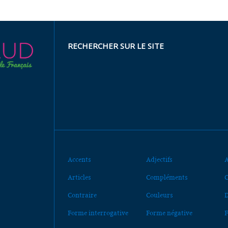
RECHERCHER SUR LE SITE
Accents
Adjectifs
A
Articles
Compléments
C
Contraire
Couleurs
D
Forme interrogative
Forme négative
F