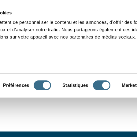
Grammaire
Orthographe
Dictée
Lecture
Vocabulaire
Divers
Par
ookies
ttent de personnaliser le contenu et les annonces, d'offrir des f
ux et d'analyser notre trafic. Nous partageons également ces ide
tions sur votre appareil avec nos partenaires de médias sociaux, 
CONJUGUER
Préférences
Statistiques
Market