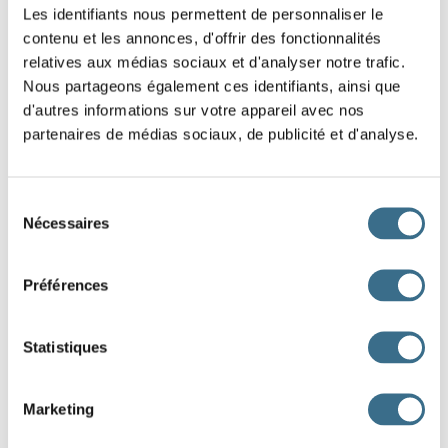
Les identifiants nous permettent de personnaliser le
boire - Indicatif Imparfait
contenu et les annonces, d'offrir des fonctionnalités
ils
relatives aux médias sociaux et d'analyser notre trafic.
Nous partageons également ces identifiants, ainsi que
Question 2.
d'autres informations sur votre appareil avec nos
boire - Indicatif Imparfait
partenaires de médias sociaux, de publicité et d'analyse.
je
Question 3.
Sélection
boire - Indicatif Imparfait
Nécessaires
du
il
consentement
Préférences
Question 4.
boire - Indicatif Imparfait
tu
Statistiques
Question 5.
Marketing
boire - Indicatif Imparfait
vous