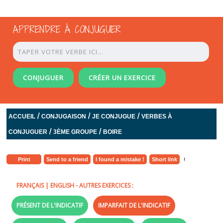
APPRENDRE À CONJUGUER
CONJUGUER
CRÉER UN EXERCICE
/
/
/
ACCUEIL
CONJUGAISON
JE CONJUGUE
VERBES À
/
/
CONJUGUER
3ÈME GROUPE
BOIRE
Print
Send to a friend
I found a mistake !
Short link
FRANÇAIS
|
ENGLISH
- AUTRES EXERCICES :
PRÉSENT DE L'INDICATIF
IMPARFAIT DE L'INDICATIF