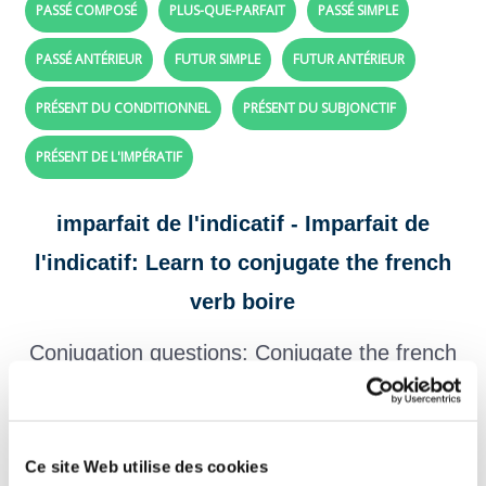
PASSÉ COMPOSÉ
PLUS-QUE-PARFAIT
PASSÉ SIMPLE
PASSÉ ANTÉRIEUR
FUTUR SIMPLE
FUTUR ANTÉRIEUR
PRÉSENT DU CONDITIONNEL
PRÉSENT DU SUBJONCTIF
PRÉSENT DE L'IMPÉRATIF
imparfait de l'indicatif - Imparfait de
l'indicatif: Learn to conjugate the french
verb boire
Conjugation questions: Conjugate the french
verb
boire
with imperfect tense
Create your exercises with the verbs and tenses of your choice,
click here!
Ce site Web utilise des cookies
Question 1.