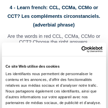
4 - Learn french: CCL, CCMa, CCMo or
CCT? Les compléments circonstanciels.
(adverbial phrase)
Are the words in red CCL, CCMa, CCMo or
CCT? Choose the right answers.
CCL : complément circonstanciel de lieu (adverbial phrase of
place), CCT : Complément circonstanciel de temps. (adverbial
phrase of time), CCMa : Complément circonstanciel de manière
(adverbial phrase of manner), CCMo Complément circonstanciel
Ce site Web utilise des cookies
de moyen (adverbial phrase of means).
(See the lesson)
Les identifiants nous permettent de personnaliser le
contenu et les annonces, d'offrir des fonctionnalités
Les chats dormaient
paresseusement
sur le
relatives aux médias sociaux et d'analyser notre trafic.
fauteuil.
Nous partageons également ces identifiants, ainsi que
d'autres informations sur votre appareil avec nos
La pie est perchée
au sommet du sapin
.
partenaires de médias sociaux, de publicité et d'analyse.
Elle sèche ses cheveux
avec une serviette
.