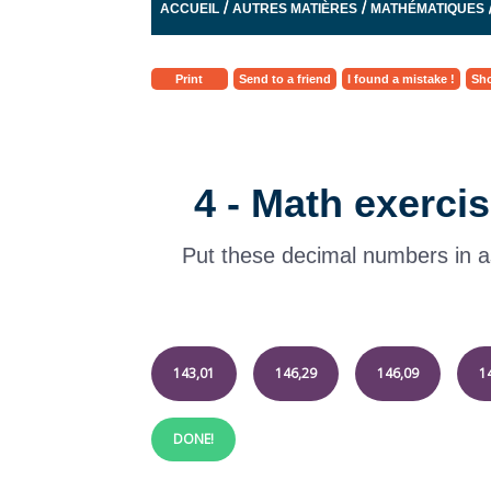
/
/
ACCUEIL
AUTRES MATIÈRES
MATHÉMATIQUES
DÉCIMAUX
Print
Send to a friend
I found a mistake !
Sho
4 - Math exerc
Put these decimal numbers in a
143,01
146,29
146,09
1
DONE!