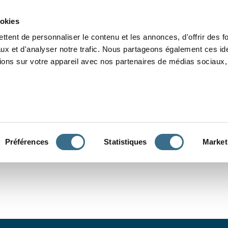
Grammaire
Orthographe
Dictée
Lecture
Vocabulaire
Divers
Par
ookies
ttent de personnaliser le contenu et les annonces, d'offrir des f
ux et d'analyser notre trafic. Nous partageons également ces ide
tions sur votre appareil avec nos partenaires de médias sociaux, 
CONJUGUER
Préférences
Statistiques
Market