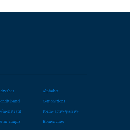
dverbes
Alphabet
onditionnel
Conjonctions
émonstratif
Forme active/passive
utur simple
Homonymes