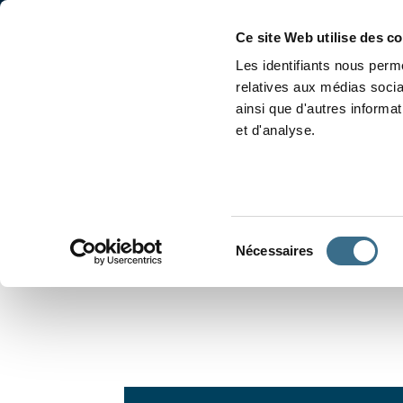
Accueil
Conjugaison
Ce site Web utilise des c
Les identifiants nous perme
relatives aux médias socia
ainsi que d'autres informa
et d'analyse.
APPRENDRE À CONJUGUER
Sélection
Nécessaires
du
consentement