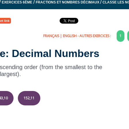
/
/
/
EXERCICES 6ÈME
FRACTIONS ET NOMBRES DÉCIMAUX
CLASSE LES 
rt link
FRANÇAIS
|
ENGLISH
- AUTRES EXERCICES :
1
ise: Decimal Numbers
scending order (from the smallest to the
largest).
43,10
152,11