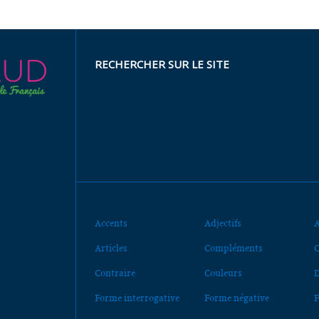
RECHERCHER SUR LE SITE
Accents
Adjectifs
A
Articles
Compléments
C
Contraire
Couleurs
D
Forme interrogative
Forme négative
F