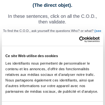
(The direct objet).
In these sentences, click on all the C.O.D.,
then validate.
To find the C.O.D., ask yourself the questions Who? or what?
(see
the French lesson on COD)
.
Be careful,
there is no C.O.D. for every sentence!
Ce site Web utilise des cookies
Le fermier
élève
principalement
du bétail.
Les identifiants nous permettent de personnaliser le
contenu et les annonces, d'offrir des fonctionnalités
Lucie
a perdu
ses clés
dans le jardin.
relatives aux médias sociaux et d'analyser notre trafic.
J'
ai prêté
mon vélo
à mon frère.
Nous partageons également ces identifiants, ainsi que
d'autres informations sur votre appareil avec nos
Louis
écrit
à sa fiancée.
partenaires de médias sociaux, de publicité et d'analyse.
Mon père
a eu
une promotion.