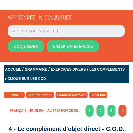
APPRENDRE À CONJUGUER
CONJUGUER
CRÉER UN EXERCICE
/
/
/
ACCUEIL
GRAMMAIRE
EXERCICES DIVERS
LES COMPLÉMENTS
/
CLIQUE SUR LES COD
Print
Send to a friend
I found a mistake !
Short link
FRANÇAIS
|
ENGLISH
- AUTRES EXERCICES :
1
2
3
4
4 - Le complément d'objet direct - C.O.D.