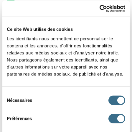
1 - Mathematical exercise: Between 5481
and 9847
Ce site Web utilise des cookies
Les identifiants nous permettent de personnaliser le
Click on the numbers between these two
contenu et les annonces, d'offrir des fonctionnalités
numbers: 5481 and 9847.
relatives aux médias sociaux et d'analyser notre trafic.
Nous partageons également ces identifiants, ainsi que
6584
7847
4875
5384
8658
9748
d'autres informations sur votre appareil avec nos
partenaires de médias sociaux, de publicité et d'analyse.
9859
10000
3698
5495
4759
6984
7215
5215
Sélection
Nécessaires
du
consentement
DONE!
Préférences