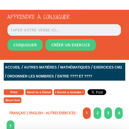
APPRENDRE À CONJUGUER
CONJUGUER
CRÉER UN EXERCICE
/
/
/
ACCUEIL
AUTRES MATIÈRES
MATHÉMATIQUES
EXERCICES CM2
/
/
ORDONNER LES NOMBRES
ENTRE ???? ET ????
Print
Send to a friend
I found a mistake !
Short link
FRANÇAIS
|
ENGLISH
- AUTRES EXERCICES :
1
2
3
4
5