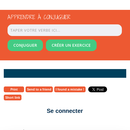
APPRENDRE À CONJUGUER
CONJUGUER
CRÉER UN EXERCICE
Print
Send to a friend
I found a mistake !
Short link
Se connecter