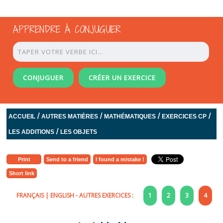
APPRENDRE À CONJUGUER
CONJUGUER
CRÉER UN EXERCICE
/
/
/
/
ACCUEIL
AUTRES MATIÈRES
MATHÉMATIQUES
EXERCICES CP
/
LES ADDITIONS
LES OBJETS
Print
Send to a friend
I found a mistake !
Short link
FRANÇAIS
|
ENGLISH
- AUTRES EXERCICES :
1
2
3
4