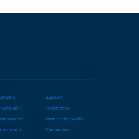
dverbes
Alphabet
onditionnel
Conjonctions
émonstratif
Forme active/passive
utur simple
Homonymes