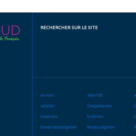
RECHERCHER SUR LE SITE
Accents
Adjectifs
A
Articles
Compléments
C
Contraire
Couleurs
D
Forme interrogative
Forme négative
F