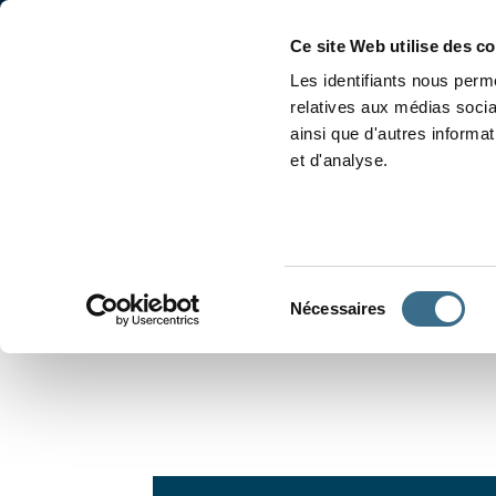
Accueil
Conjugaison
Ce site Web utilise des c
Les identifiants nous perme
relatives aux médias socia
ainsi que d'autres informa
et d'analyse.
APPRENDRE À CONJUGUER
Sélection
Nécessaires
du
consentement