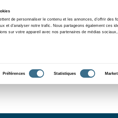
Grammaire
Orthographe
Dictée
Lecture
Vocabulaire
Divers
Par
ookies
ttent de personnaliser le contenu et les annonces, d'offrir des f
ux et d'analyser notre trafic. Nous partageons également ces ide
tions sur votre appareil avec nos partenaires de médias sociaux, 
CONJUGUER
Préférences
Statistiques
Market