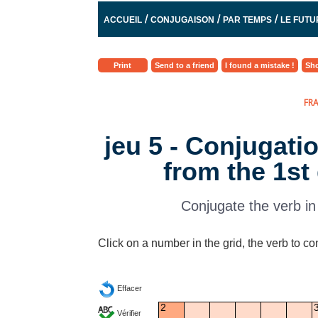
/
/
/
ACCUEIL
CONJUGAISON
PAR TEMPS
LE FUTU
Print
Send to a friend
I found a mistake !
Sho
FR
jeu 5 - Conjugati
from the 1st
Conjugate the verb in
Click on a number in the grid, the verb to co
Effacer
2
Vérifier