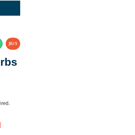
JEU 5
erbs
ired.