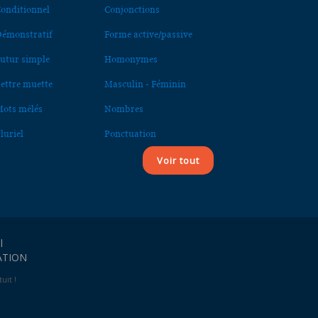
onditionnel
Conjonctions
émonstratif
Forme active/passive
utur simple
Homonymes
ettre muette
Masculin - Féminin
ots mêlés
Nombres
luriel
Ponctuation
Voir tout
l
ATION
uit !