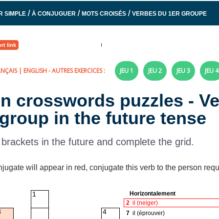
/
/
/
R SIMPLE
À CONJUGUER
MOTS CROISÉS
VERBES DU 1ER GROUPE
rt link
ANÇAIS
|
ENGLISH
- AUTRES EXERCICES :
JEU 1
JEU 2
JEU 3
JEU 4
on crosswords puzzles - V
 group in the future tense
 brackets in the future and complete the grid.
njugate will appear in red, conjugate this verb to the person requ
Horizontalement
1
2
il (neiger)
3
4
7
il (éprouver)