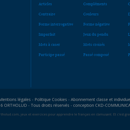
Articles
Compléments
C
Contraire
Couleurs
D
Forme interrogative
Forme négative
F
Imparfait
Jeux du pendu
L
Mots à caser
Mots croisés
M
Participe passé
Passé composé
P
Mentions légales
-
Politique Cookies
-
Abonnement classe et individue
6 ORTHOLUD - Tous droits réservés - conception
CKD-COMMUNIC
tholud.com, jeux et exercices pour apprendre le français en s'amusant. Et c'est grat