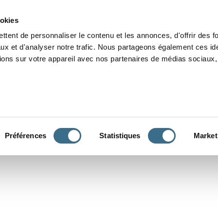
Grammaire
Orthographe
Dictée
Lecture
Vocabulaire
Divers
Par
ookies
ttent de personnaliser le contenu et les annonces, d'offrir des f
ux et d'analyser notre trafic. Nous partageons également ces ide
tions sur votre appareil avec nos partenaires de médias sociaux, 
CONJUGUER
Préférences
Statistiques
Market