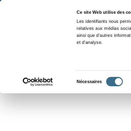
Accueil
Conjugaison
Ce site Web utilise des c
Les identifiants nous perme
relatives aux médias socia
ainsi que d'autres informa
et d'analyse.
APPRENDRE À CONJUGUER
Sélection
Nécessaires
du
consentement