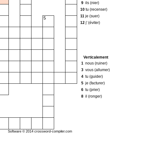
9
ils (nier)
10
tu (recenser)
11
je (suer)
5
12
j' (éviter)
Verticalement
1
nous (ruiner)
3
vous (allumer)
4
tu (guider)
5
je (facturer)
6
tu (prier)
8
il (ronger)
Software © 2014
crossword-compiler.com