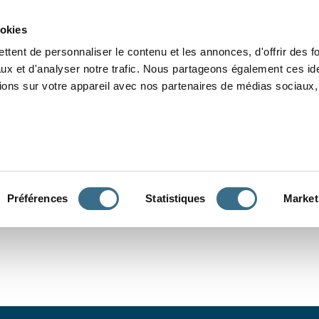
Grammaire
Orthographe
Dictée
Lecture
Vocabulaire
Divers
Par
ookies
ttent de personnaliser le contenu et les annonces, d'offrir des f
ux et d'analyser notre trafic. Nous partageons également ces ide
tions sur votre appareil avec nos partenaires de médias sociaux, 
CONJUGUER
Préférences
Statistiques
Market