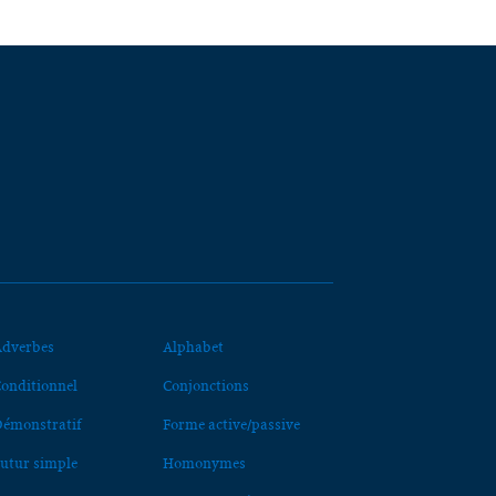
dverbes
Alphabet
onditionnel
Conjonctions
émonstratif
Forme active/passive
utur simple
Homonymes