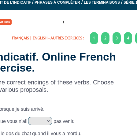
/
/
/
T DE L'INDICATIF
PHRASES À COMPLÉTER
LES TERMINAISONS
SÉRIE 
rt link
FRANÇAIS
|
ENGLISH
- AUTRES EXERCICES :
1
2
3
4
indicatif. Online French
ercise.
he correct endings of these verbs. Choose
various proposals.
orsque je suis arrivé.
ue vous n'all
pas venir.
le dos du chat quand il vous a mordu.