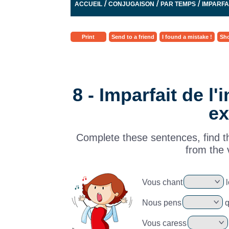
/
/
/
ACCUEIL
CONJUGAISON
PAR TEMPS
IMPARFAI
Print
Send to a friend
I found a mistake !
Sho
8 - Imparfait de l'
ex
Complete these sentences, find t
from the 
Vous chant
l
Nous pens
q
Vous caress