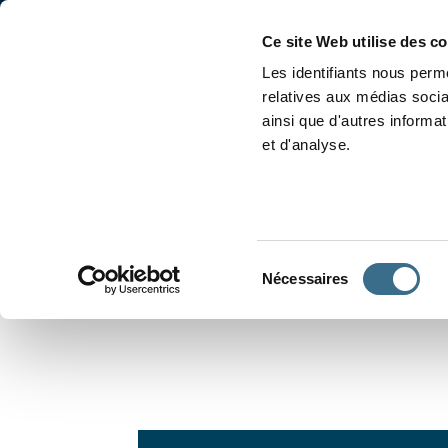
Accueil
Conjugaison
Ce site Web utilise des c
Les identifiants nous perme
relatives aux médias socia
ainsi que d'autres informa
et d'analyse.
APPRENDRE À CONJUGUER
Sélection
Nécessaires
du
consentement