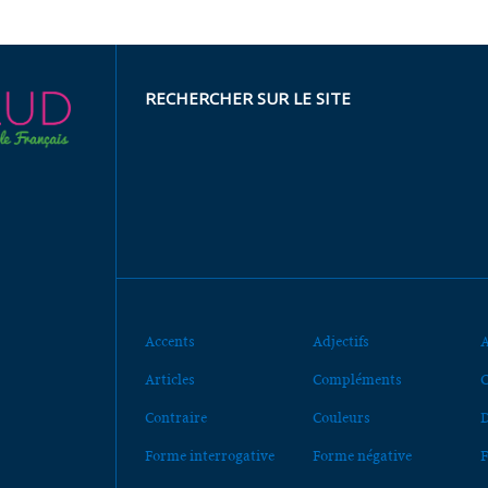
RECHERCHER SUR LE SITE
Accents
Adjectifs
A
Articles
Compléments
C
Contraire
Couleurs
D
Forme interrogative
Forme négative
F