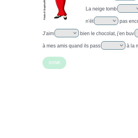
La neige tomb
n'ét
pas enco
J'aim
bien le chocolat, j'en buv
à mes amis quand ils pass
à la 
DONE!