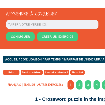
APPRENDRE À CONJUGUER
CONJUGUER
CRÉER UN EXERCICE
/
/
/
/
ACCUEIL
CONJUGAISON
PAR TEMPS
IMPARFAIT DE L'INDICATIF
À
Print
Send to a friend
I found a mistake !
Short link
FRANÇAIS
|
ENGLISH
- AUTRES EXERCICES :
1
2
3
4
1 - Crossword puzzle in the imp