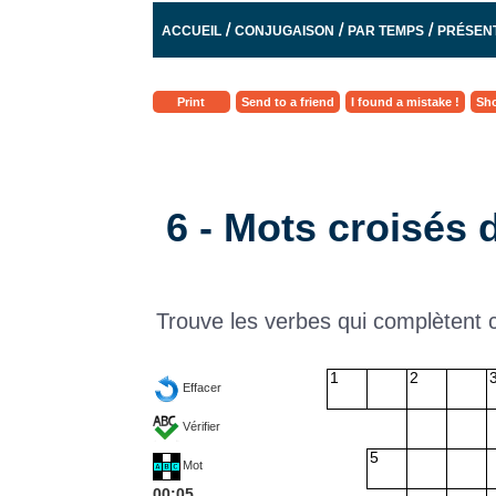
/
/
/
ACCUEIL
CONJUGAISON
PAR TEMPS
PRÉSENT
Print
Send to a friend
I found a mistake !
Sho
6 - Mots croisés 
Trouve les verbes qui complètent c
1
2
Effacer
Vérifier
5
Mot
00:06