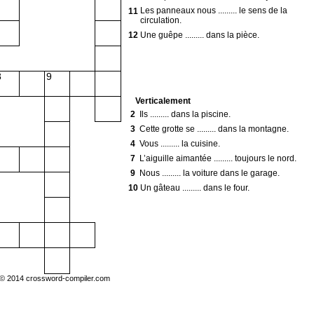
Les panneaux nous ......... le sens de la
11
circulation.
12
Une guêpe ......... dans la pièce.
8
9
Verticalement
2
Ils ......... dans la piscine.
3
Cette grotte se ......... dans la montagne.
4
Vous ......... la cuisine.
7
L’aiguille aimantée ......... toujours le nord.
9
Nous ......... la voiture dans le garage.
10
Un gâteau ......... dans le four.
 © 2014
crossword-compiler.com