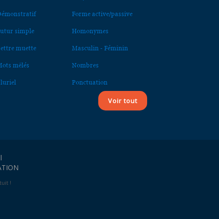
émonstratif
Forme active/passive
utur simple
Homonymes
ettre muette
Masculin - Féminin
ots mêlés
Nombres
luriel
Ponctuation
Voir tout
l
ATION
uit !