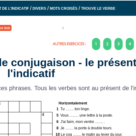
/
/
/
 DE L'INDICATIF
DIVERS
MOTS CROISÉS
TROUVE LE VERBE
rt link
AUTRES EXERCICES :
1
2
3
4
de conjugaison - le présen
l'indicatif
es phrases. Tous les verbes sont au présent de l'in
Horizontalement
3
1
Tu ......... ton linge.
4
5
Vous .......... une lettre à la poste.
6
J'ai faim, mon ventre ......... .
8
Je ......... la porte à double tours.
10
Le coq ......... le matin au lever du jour.