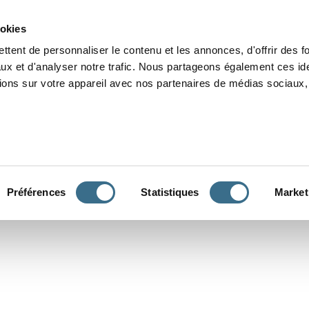
Grammaire
Orthographe
Dictée
Lecture
Vocabulaire
Divers
Par
ookies
ttent de personnaliser le contenu et les annonces, d'offrir des f
ux et d'analyser notre trafic. Nous partageons également ces ide
tions sur votre appareil avec nos partenaires de médias sociaux, 
CONJUGUER
Préférences
Statistiques
Market