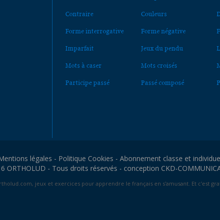
Contraire
Couleurs
D
Forme interrogative
Forme négative
F
Imparfait
Jeux du pendu
L
Mots à caser
Mots croisés
M
Participe passé
Passé composé
P
Mentions légales
-
Politique Cookies
-
Abonnement classe et individue
6 ORTHOLUD - Tous droits réservés - conception
CKD-COMMUNIC
tholud.com, jeux et exercices pour apprendre le français en s'amusant. Et c'est grat