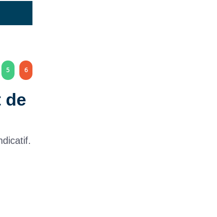
5
6
t de
dicatif.