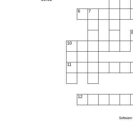
6
7
10
11
12
Software