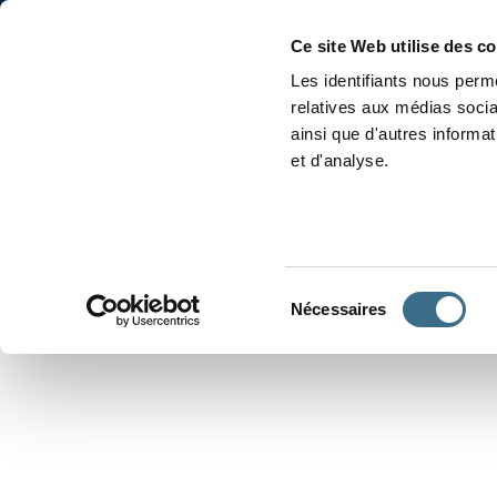
Accueil
Conjugaison
Ce site Web utilise des c
Les identifiants nous perme
relatives aux médias socia
ainsi que d'autres informa
et d'analyse.
APPRENDRE À CONJUGUER
Sélection
Nécessaires
du
consentement