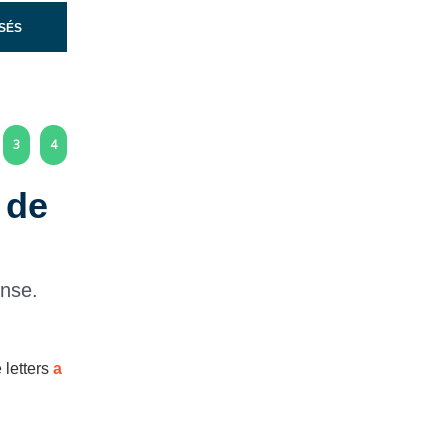
SÉS
3
4
 de
ense.
e letters
a