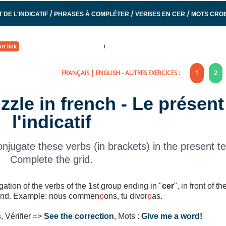
/
/
/
 DE L'INDICATIF
PHRASES À COMPLÉTER
VERBES EN CER
MOTS CROI
rt link
FRANÇAIS
|
ENGLISH
- AUTRES EXERCICES :
1
2
zle in french - Le présent
l'indicatif
njugate these verbs (in brackets) in the present t
Complete the grid.
gation of the verbs of the 1st group ending in "
cer
", in front of th
ound. Example: nous commen
ç
ons, tu divor
ç
as.
s
, Vérifier =>
See the correction
, Mots :
Give me a word!