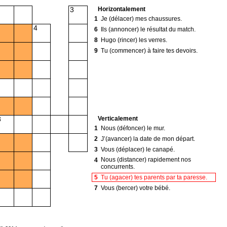
Horizontalement
3
1
Je (délacer) mes chaussures.
4
6
Ils (annoncer) le résultat du match.
8
Hugo (rincer) les verres.
9
Tu (commencer) à faire tes devoirs.
Verticalement
8
1
Nous (défoncer) le mur.
2
J’(avancer) la date de mon départ.
3
Vous (déplacer) le canapé.
Nous (distancer) rapidement nos
4
concurrents.
5
Tu (agacer) tes parents par ta paresse.
7
Vous (bercer) votre bébé.