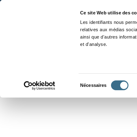
Accueil
Conjugaison
Ce site Web utilise des c
Les identifiants nous perme
relatives aux médias socia
ainsi que d'autres informa
et d'analyse.
APPRENDRE À CONJUGUER
Sélection
Nécessaires
du
consentement