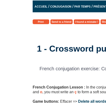
/
/
/
ACCUEIL
CONJUGAISON
PAR TEMPS
PRÉSENT
Print
Send to a friend
I found a mistake !
Sho
1 - Crossword puz
French conjugation exercise: Co
French Conjugation Lesson :
In the conju
and
o
, you must write an
ç
to form a soft s
Game buttons:
Effacer =>
Delete all word