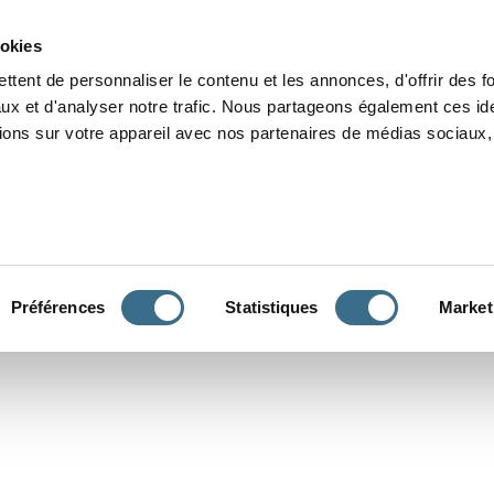
Grammaire
Orthographe
Dictée
Lecture
Vocabulaire
Divers
Par
ookies
ttent de personnaliser le contenu et les annonces, d'offrir des f
ux et d'analyser notre trafic. Nous partageons également ces ide
tions sur votre appareil avec nos partenaires de médias sociaux, 
CONJUGUER
Préférences
Statistiques
Market