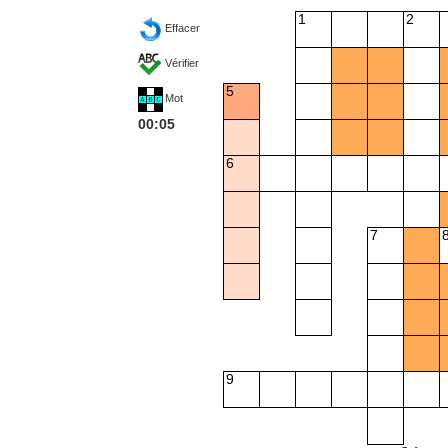
1
2
Effacer
Vérifier
5
Mot
00:06
6
7
9