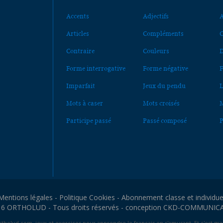
Accents
Adjectifs
A
Articles
Compléments
C
Contraire
Couleurs
D
Forme interrogative
Forme négative
F
Imparfait
Jeux du pendu
L
Mots à caser
Mots croisés
M
Participe passé
Passé composé
P
Mentions légales
-
Politique Cookies
-
Abonnement classe et individue
6 ORTHOLUD - Tous droits réservés - conception
CKD-COMMUNIC
tholud.com, jeux et exercices pour apprendre le français en s'amusant. Et c'est grat