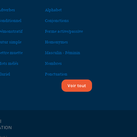
dverbes
Alphabet
onditionnel
Conjonctions
émonstratif
Forme active/passive
utur simple
Homonymes
ettre muette
Masculin - Féminin
ots mêlés
Nombres
luriel
Ponctuation
Voir tout
l
ATION
uit !