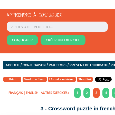
APPRENDRE À CONJUGUER
CONJUGUER
CRÉER UN EXERCICE
/
/
/
/
ACCUEIL
CONJUGAISON
PAR TEMPS
PRÉSENT DE L'INDICATIF
PH
Print
Send to a friend
I found a mistake !
Short link
FRANÇAIS
|
ENGLISH
- AUTRES EXERCICES :
1
2
3
4
3 - Crossword puzzle in french 