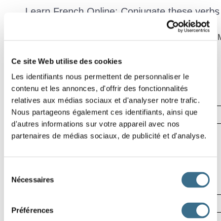
Learn French Online: Conjugate these verbs 
Effacer =>
Delete all words
, Vérifier =>
See the correction
, 
1
2
Ce site Web utilise des cookies
Effacer
Les identifiants nous permettent de personnaliser le
Vérifier
contenu et les annonces, d'offrir des fonctionnalités
Mot
relatives aux médias sociaux et d'analyser notre trafic.
00:05
4
5
Nous partageons également ces identifiants, ainsi que
d'autres informations sur votre appareil avec nos
partenaires de médias sociaux, de publicité et d'analyse.
6
7
Sélection
Nécessaires
du
consentement
8
Préférences