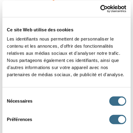
donner - Indicatif Imparfait
tu
donn
Question 9.
Ce site Web utilise des cookies
donner - Indicatif Imparfait
Les identifiants nous permettent de personnaliser le
nous
donn
contenu et les annonces, d'offrir des fonctionnalités
relatives aux médias sociaux et d'analyser notre trafic.
Question 10.
Nous partageons également ces identifiants, ainsi que
parler - Indicatif Imparfait
d'autres informations sur votre appareil avec nos
ils
parl
partenaires de médias sociaux, de publicité et d'analyse.
Question 11.
parler - Indicatif Imparfait
Sélection
tu
parl
Nécessaires
du
consentement
Question 12.
Préférences
trouver - Indicatif Imparfait
vous
trouv