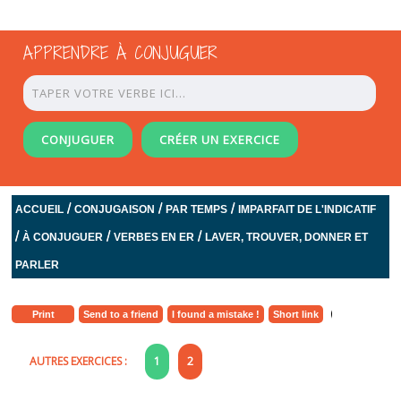
APPRENDRE À CONJUGUER
CONJUGUER
CRÉER UN EXERCICE
/
/
/
ACCUEIL
CONJUGAISON
PAR TEMPS
IMPARFAIT DE L'INDICATIF
/
/
/
À CONJUGUER
VERBES EN ER
LAVER, TROUVER, DONNER ET
PARLER
Print
Send to a friend
I found a mistake !
Short link
AUTRES EXERCICES :
1
2