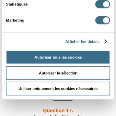
Statistiques
Question 13.
trouver - Indicatif Imparfait
Marketing
ils
trouv
Question 14.
parler - Indicatif Imparfait
Afficher les détails
nous
parl
Autoriser tous les cookies
Question 15.
donner - Indicatif Imparfait
ils
donn
Autoriser la sélection
Question 16.
Utiliser uniquement les cookies nécessaires
laver - Indicatif Imparfait
je
lav
Question 17.