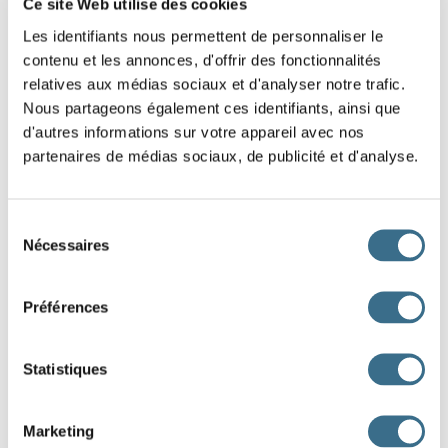
click here!
Ce site Web utilise des cookies
Les identifiants nous permettent de personnaliser le
Question 1.
contenu et les annonces, d'offrir des fonctionnalités
croire - Subjonctif Présent
relatives aux médias sociaux et d'analyser notre trafic.
que je
Nous partageons également ces identifiants, ainsi que
d'autres informations sur votre appareil avec nos
Question 2.
partenaires de médias sociaux, de publicité et d'analyse.
croire - Subjonctif Présent
que vous
Sélection
Question 3.
Nécessaires
du
croire - Subjonctif Présent
consentement
que tu
Préférences
Question 4.
croire - Subjonctif Présent
Statistiques
que nous
Question 5.
Marketing