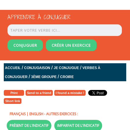
APPRENDRE À CONJUGUER
CONJUGUER
CRÉER UN EXERCICE
/
/
/
ACCUEIL
CONJUGAISON
JE CONJUGUE
VERBES À
/
/
CONJUGUER
3ÈME GROUPE
CROIRE
Print
Send to a friend
I found a mistake !
Short link
FRANÇAIS
|
ENGLISH
- AUTRES EXERCICES :
PRÉSENT DE L'INDICATIF
IMPARFAIT DE L'INDICATIF