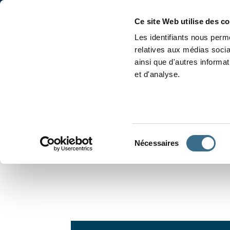
Accueil
Conjugaison
Ce site Web utilise des c
Les identifiants nous perme
relatives aux médias socia
ainsi que d'autres informa
et d'analyse.
APPRENDRE À CONJUGUER
Sélection
Nécessaires
du
consentement