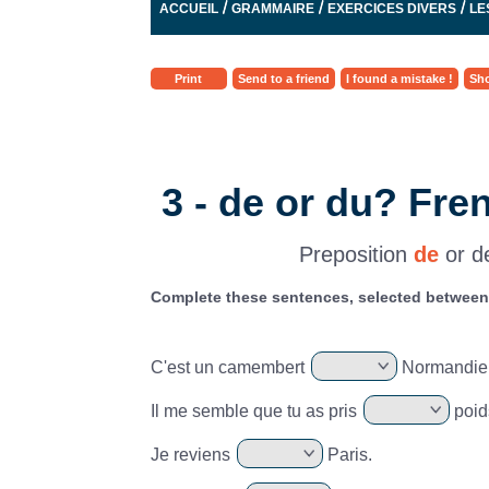
/
/
/
ACCUEIL
GRAMMAIRE
EXERCICES DIVERS
LE
Print
Send to a friend
I found a mistake !
Sho
3 - de or du? Fr
Preposition
de
or de
Complete these sentences, selected between: 
C'est un camembert
Normandie
Il me semble que tu as pris
poid
Je reviens
Paris.