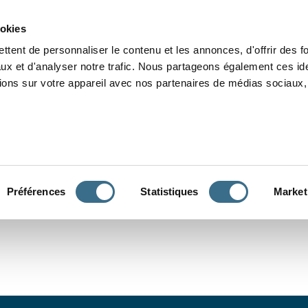
Grammaire
Orthographe
Dictée
Lecture
Vocabulaire
Divers
Par
ookies
ttent de personnaliser le contenu et les annonces, d'offrir des f
ux et d'analyser notre trafic. Nous partageons également ces ide
tions sur votre appareil avec nos partenaires de médias sociaux, 
CONJUGUER
Préférences
Statistiques
Market