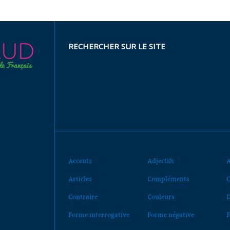
RECHERCHER SUR LE SITE
Accents
Adjectifs
A
Articles
Compléments
C
Contraire
Couleurs
D
Forme interrogative
Forme négative
F