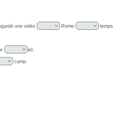
 regardé une vidéo
Rome
temps
se
ail.
camp.