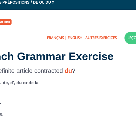
/
S PRÉPOSITIONS
DE OU DU ?
rt link
FRANÇAIS
|
ENGLISH
- AUTRES EXERCICES :
LEÇ
ench Grammar Exercise
finite article contracted
du
?
de, d', du or de la
.
s.