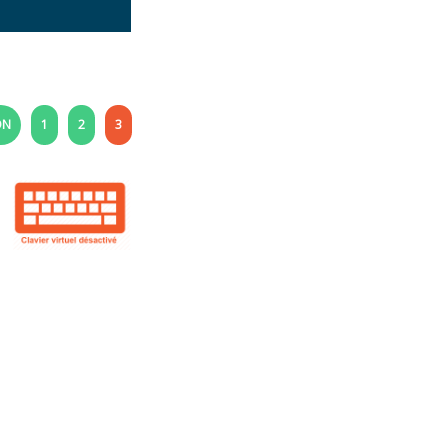
ON
1
2
3