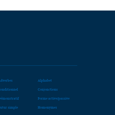
dverbes
Alphabet
onditionnel
Conjonctions
émonstratif
Forme active/passive
utur simple
Homonymes