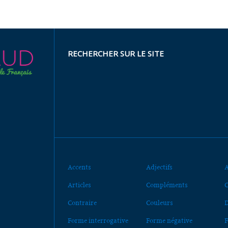
RECHERCHER SUR LE SITE
Accents
Adjectifs
A
Articles
Compléments
C
Contraire
Couleurs
D
Forme interrogative
Forme négative
F