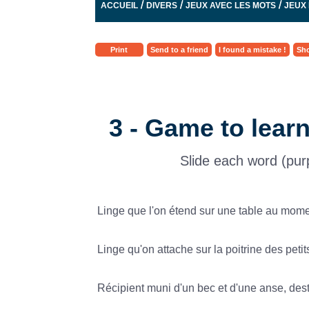
/
/
/
ACCUEIL
DIVERS
JEUX AVEC LES MOTS
JEUX 
Print
Send to a friend
I found a mistake !
Sho
3 - Game to lear
Slide each word (purpl
Linge que l'on étend sur une table au mome
Linge qu'on attache sur la poitrine des petit
Récipient muni d'un bec et d'une anse, destin