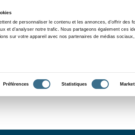
Grammaire
Orthographe
Dictée
Lecture
Vocabulaire
Divers
Par
ookies
ttent de personnaliser le contenu et les annonces, d'offrir des f
ux et d'analyser notre trafic. Nous partageons également ces ide
tions sur votre appareil avec nos partenaires de médias sociaux, 
CONJUGUER
Préférences
Statistiques
Market