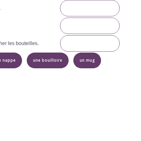
.
er les bouteilles.
e nappe
une bouilloire
un mug