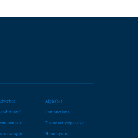
dverbes
Alphabet
onditionnel
Conjonctions
émonstratif
Forme active/passive
utur simple
Homonymes