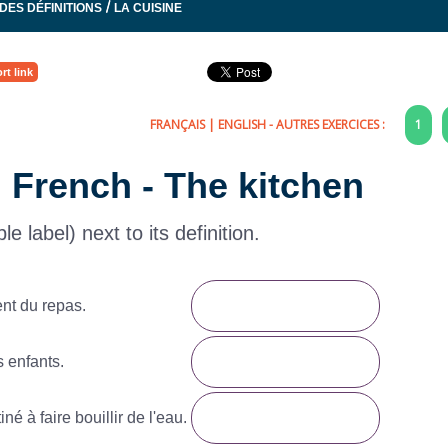
/
DES DÉFINITIONS
LA CUISINE
rt link
FRANÇAIS
|
ENGLISH
- AUTRES EXERCICES :
1
n French - The kitchen
e label) next to its definition.
nt du repas.
s enfants.
é à faire bouillir de l'eau.