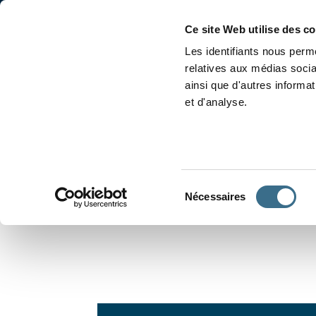
Accueil
Conjugaison
Ce site Web utilise des c
Les identifiants nous perme
relatives aux médias socia
ainsi que d'autres informa
et d'analyse.
APPRENDRE À CONJUGUER
Sélection
Nécessaires
du
consentement