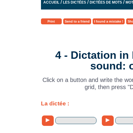
/
/
/
ACCUEIL
LES DICTÉES
DICTÉES DE MOTS
MOT
Print
Send to a friend
I found a mistake !
Sho
4 - Dictation i
sound: 
Click on a button and write the wo
grid, then press "
La dictée :