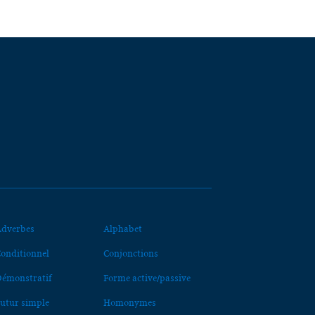
dverbes
Alphabet
onditionnel
Conjonctions
émonstratif
Forme active/passive
utur simple
Homonymes