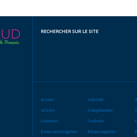
RECHERCHER SUR LE SITE
Accents
Adjectifs
A
Articles
Compléments
C
Contraire
Couleurs
D
Forme interrogative
Forme négative
F