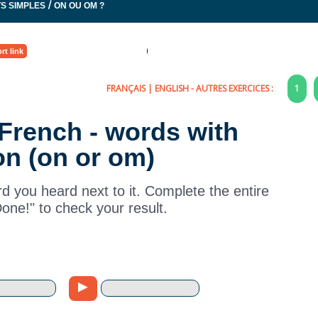
/
S SIMPLES
ON OU OM ?
rt link
FRANÇAIS
|
ENGLISH
- AUTRES EXERCICES :
1
n French - words with
on (on or om)
rd you heard next to it. Complete the entire
Done!" to check your result.