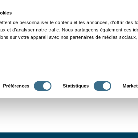
Grammaire
Orthographe
Dictée
Lecture
Vocabulaire
Divers
Par
ookies
ttent de personnaliser le contenu et les annonces, d'offrir des f
ux et d'analyser notre trafic. Nous partageons également ces ide
tions sur votre appareil avec nos partenaires de médias sociaux, 
CONJUGUER
Préférences
Statistiques
Market