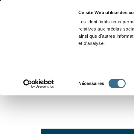
Accueil
Conjugaison
Ce site Web utilise des c
Les identifiants nous perme
relatives aux médias socia
ainsi que d'autres informa
et d'analyse.
APPRENDRE À CONJUGUER
Sélection
Nécessaires
du
consentement