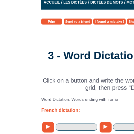
/
/
/
ACCUEIL
LES DICTÉES
DICTÉES DE MOTS
MOT
Print
Send to a friend
I found a mistake !
Sho
3 - Word Dictati
Click on a button and write the wo
grid, then press "
Word Dictation: Words ending with i or ie
French dictation: