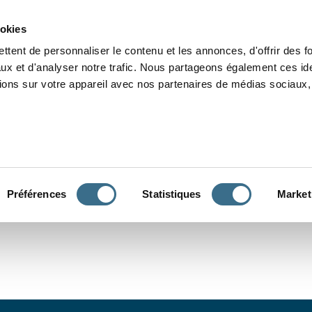
Grammaire
Orthographe
Dictée
Lecture
Vocabulaire
Divers
Par
ookies
ttent de personnaliser le contenu et les annonces, d'offrir des f
ux et d'analyser notre trafic. Nous partageons également ces ide
tions sur votre appareil avec nos partenaires de médias sociaux, 
CONJUGUER
Préférences
Statistiques
Market