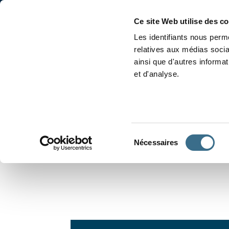
Accueil
Conjugaison
Ce site Web utilise des c
Les identifiants nous perme
relatives aux médias socia
ainsi que d'autres informa
et d'analyse.
APPRENDRE À CONJUGUER
Sélection
Nécessaires
du
consentement