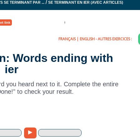
/
S SE TERMINANT PAR ...
SE TERMINANT EN IER (AVEC ARTICLES)
rt link
FRANÇAIS
|
ENGLISH
- AUTRES EXERCICES :
on: Words ending with
ier
rd you heard next to it. Complete the entire
Done!" to check your result.