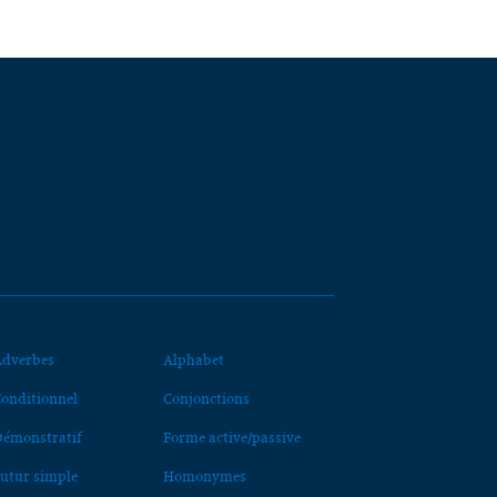
dverbes
Alphabet
onditionnel
Conjonctions
émonstratif
Forme active/passive
utur simple
Homonymes