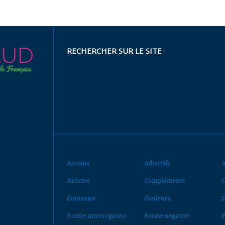
RECHERCHER SUR LE SITE
Accents
Adjectifs
A
Articles
Compléments
C
Contraire
Couleurs
D
Forme interrogative
Forme négative
F