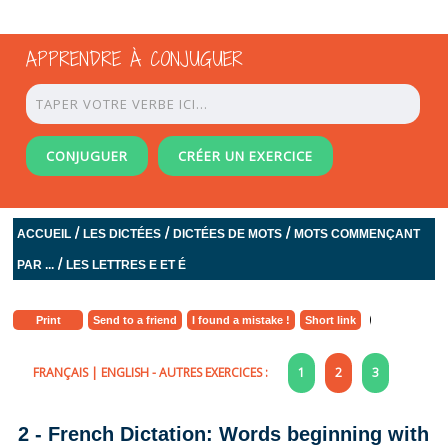
APPRENDRE À CONJUGUER
CONJUGUER
CRÉER UN EXERCICE
/
/
/
ACCUEIL
LES DICTÉES
DICTÉES DE MOTS
MOTS COMMENÇANT
/
PAR ...
LES LETTRES E ET É
Print
Send to a friend
I found a mistake !
Short link
FRANÇAIS
|
ENGLISH
- AUTRES EXERCICES :
1
2
3
2 - French Dictation: Words beginning with