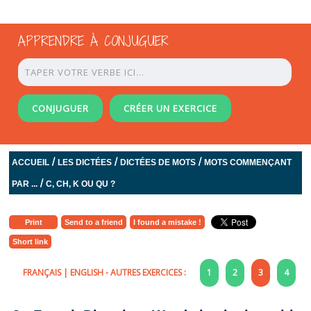
APPRENDRE À CONJUGUER
CONJUGUER
CRÉER UN EXERCICE
/
/
/
ACCUEIL
LES DICTÉES
DICTÉES DE MOTS
MOTS COMMENÇANT
/
PAR ...
C, CH, K OU QU ?
Print
Send to a friend
I found a mistake !
Short link
FRANÇAIS
|
ENGLISH
- AUTRES EXERCICES :
1
2
3
4