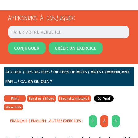
APPRENDRE À CONJUGUER
CONJUGUER
CRÉER UN EXERCICE
/
/
/
ACCUEIL
LES DICTÉES
DICTÉES DE MOTS
MOTS COMMENÇANT
/
PAR ...
CA, KA OU QUA ?
Print
Send to a friend
I found a mistake !
Short link
FRANÇAIS
|
ENGLISH
- AUTRES EXERCICES :
1
2
3