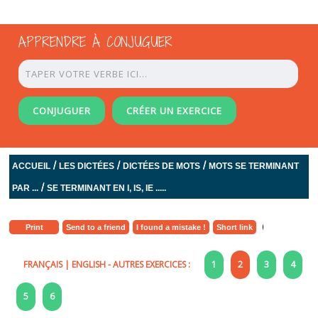
APPRENDRE À CONJUGUER
CONJUGUER
CRÉER UN EXERCICE
/
/
/
ACCUEIL
LES DICTÉES
DICTÉES DE MOTS
MOTS SE TERMINANT
/
PAR ...
SE TERMINANT EN I, IS, IE .....
Print
Send to a friend
I found a mistake !
Short link
FRANÇAIS
|
ENGLISH
- AUTRES EXERCICES :
1
2
3
4
5
6